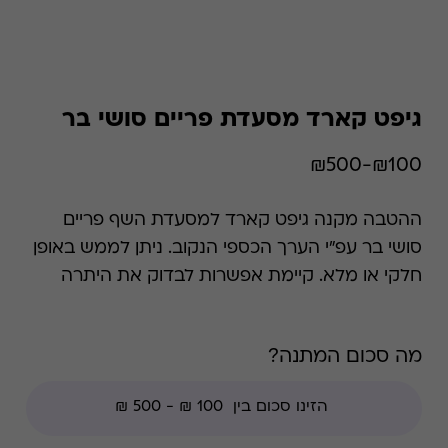
גיפט קארד מסעדת פריים סושי בר
₪100-₪500
ההטבה מקנה גיפט קארד למסעדת השף פריים
סושי בר עפ"י הערך הכספי הנקוב. ניתן לממש באופן
חלקי או מלא. קיימת אפשרות לבדוק את היתרה
בכל זמן נתון. *קודי הנחה אינם תקפים בגיפט קארד
זה , למעט קודי מועדוני לקוחות ומבצעי החודש
מה סכום המתנה?
ללקוחות.