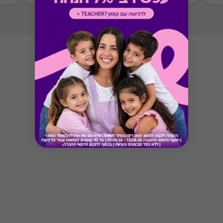
* מבוהר כי רשימת הספקים המכבדות את הגיפט
קארד עשויה להשתנות מעת לעת.
* במקרה של ירידת ספק מגיפט עם ספק יחיד,
באפשרות הלקוח לפנות לחברה ולבקש כרטיס חלופי
ממגוון כרטיסי החברה או לבקש החזר כספי בגין
רכישת הגיפט עפ"י הסכום ששולם בפועל לחברה
(במקרה כזה הזיכוי יינתן אך ורק לרוכש הגיפט, ללא
קשר למחזיק הגיפט בפועל).
Button