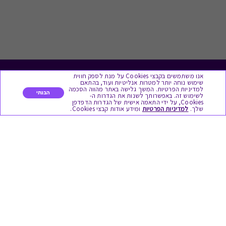
אנו משתמשים בקבצי Cookies על מנת לספק חווית
לתת מתנה
שימוש נוחה יותר למטרות אנליטיות ועוד, בהתאם
למדיניות הפרטיות. המשך גלישה באתר מהווה הסכמה
הבנתי
לשימוש זה. באפשרותך לשנות את הגדרות ה-
כל המתנות
Cookies, על ידי התאמה אישית של הגדרות הדפדפן
שלך.
למדיניות הפרטיות
ומידע אודות קבצי Cookies.
מתנות ללידה
מתנה למורה ולגננת לסוף שנה
מסעדות ובתי קפה
ארוחות בוקר
יקבים ומבשלות
צימרים ובתי מלון