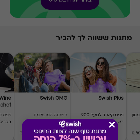
בירור יתרה בכרטיס
מתנות ששווה לך להכיר
 Wine
Swish OMG
Swish Plus
(chef)
וון
גיפט קארד למעל 900
המתנה המושלמת
גיפט 
רשתות ומותגים
לנערות ולנערים
בפריס
₪50-₪500
₪20-₪1000