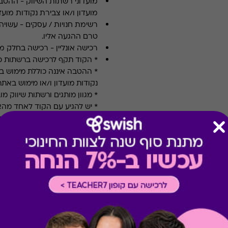
מועדוני רשתות השיווק
-
ההטבה
מועדון ו/או צבירת נקודות מועדו
רשימת חנויות / עסקים
-
עשויה
טרם ההגעה אליו.
רכישה אונליין
-
רכישה בחלק מאת
* הקוד תקף לרכישה ברשתות כ
* ההטבה איננה כוללת מימוש בחנ
נקודות מועדון ו/או מימוש באתרי
* מגוון מותגים ורשתות שיווק מו
* יש להגיע עם הקוד לאחד מה
* יש להציג את השובר/ קוד טרם
* תוקף למימוש: חמש שנים.
* לא תינתן תמורה ו/או פיצוי 
* טיב השירותים הינם באחריות