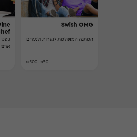
Wine
Swish OMG
chef)
המתנה המושלמת לנערות ולנערים
גיפט 
ארצי
₪50-₪500