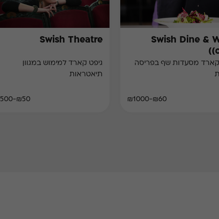
Swish Theatre
Swish Dine & 
(
קארד מסעדות שף בפריסה
גיפט קארד למימוש במגוון
ת
תיאטראות
₪50-₪500
₪60-₪1000