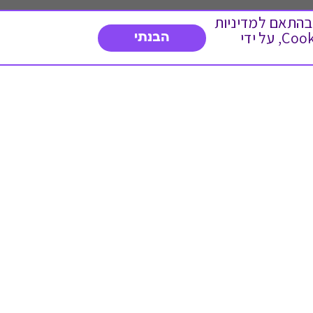
 ועוד, בהתאם למדיניות
הפרטיות. המשך גלישה באתר מהווה הסכמה לשימוש זה. באפשרותך לשנות את הגדרות ה- Cookies, על ידי
הבנתי
דברו איתנו
03-3737392
א'-ה' 9:00-17:00
פנייה לשירות לקוחות
תו תקן בינלאומי המעיד
על רמת האמינות,
המקצועיות ואיכות
השירות.