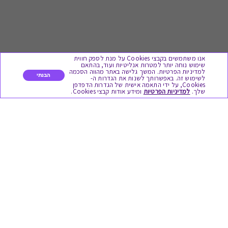
אנו משתמשים בקבצי Cookies על מנת לספק חווית
שימוש נוחה יותר למטרות אנליטיות ועוד, בהתאם
למדיניות הפרטיות. המשך גלישה באתר מהווה הסכמה
הבנתי
לשימוש זה. באפשרותך לשנות את הגדרות ה-
Cookies, על ידי התאמה אישית של הגדרות הדפדפן
לתת מתנה
שלך.
למדיניות הפרטיות
ומידע אודות קבצי Cookies.
כל המתנות
מתנות ללידה
מתנה למורה ולגננת לסוף שנה
מסעדות ובתי קפה
ארוחות בוקר
יקבים ומבשלות
צימרים ובתי מלון