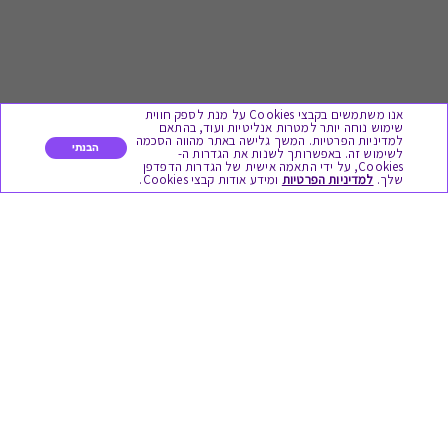
אנו משתמשים בקבצי Cookies על מנת לספק חווית
שימוש נוחה יותר למטרות אנליטיות ועוד, בהתאם
למדיניות הפרטיות. המשך גלישה באתר מהווה הסכמה
הבנתי
לשימוש זה. באפשרותך לשנות את הגדרות ה-
Cookies, על ידי התאמה אישית של הגדרות הדפדפן
לתת מתנה
שלך.
למדיניות הפרטיות
ומידע אודות קבצי Cookies.
כל המתנות
מתנות ללידה
מתנה למורה ולגננת לסוף שנה
מסעדות ובתי קפה
ארוחות בוקר
יקבים ומבשלות
צימרים ובתי מלון