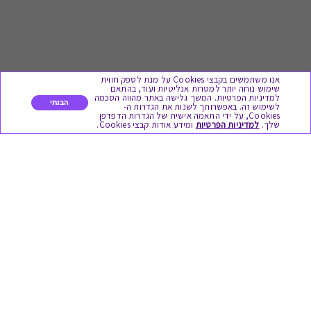
אנו משתמשים בקבצי Cookies על מנת לספק חווית
שימוש נוחה יותר למטרות אנליטיות ועוד, בהתאם
למדיניות הפרטיות. המשך גלישה באתר מהווה הסכמה
הבנתי
לשימוש זה. באפשרותך לשנות את הגדרות ה-
Cookies, על ידי התאמה אישית של הגדרות הדפדפן
לתת מתנה
שלך.
למדיניות הפרטיות
ומידע אודות קבצי Cookies.
כל המתנות
מתנות ללידה
מתנה למורה ולגננת לסוף שנה
מסעדות ובתי קפה
ארוחות בוקר
יקבים ומבשלות
צימרים ובתי מלון