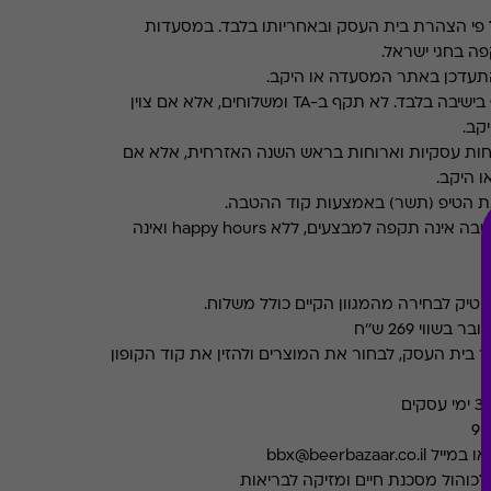
פי הצהרת בית העסק ובאחריותו בלבד. במסעדות
ה בחגי ישראל.
תעדכן באתר המסעדה או היקב.
תקף בישיבה בלבד. לא תקף ב-TA ומשלוחים, אלא אם צוין
קב.
חות עסקיות וארוחות בראש השנה האזרחית, אלא אם
ו היקב.
את הטיפ (תשר) באמצעות קוד ההטבה.
ההטבה אינה תקפה למבצעים, ללא happy hours ואינה
ה
וי 269 ש''ח
 בית העסק, לבחור את המוצרים ולהזין את קוד הקופון
כוהול מסכנת חיים ומזיקה לבריאות