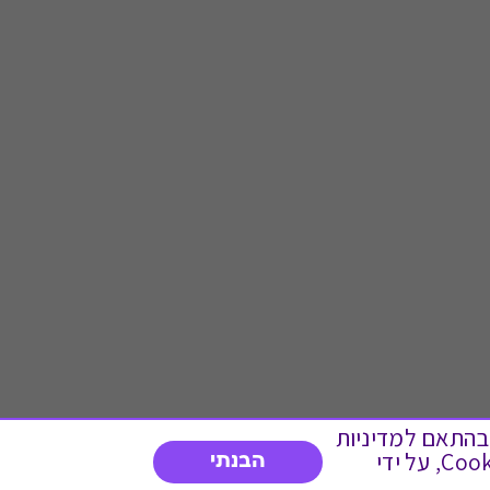
 ועוד, בהתאם למדיניות
הפרטיות. המשך גלישה באתר מהווה הסכמה לשימוש זה. באפשרותך לשנות את הגדרות ה- Cookies, על ידי
הבנתי