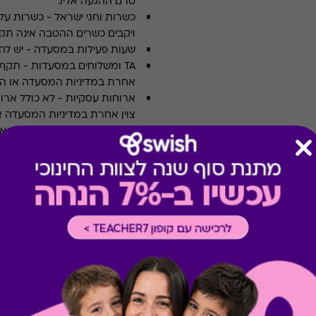
טרם ההגעה אליו.
כשרות וחגי ישראל
-
כשרות על 
ויקבים כשרים ההטבה אינה תקפ
שעות פעילות במסעדה
-
יש לה
TA ומשלוחים במסעדות
-
אחרת במדיניות המסעדה או הי
ארוחות עסקיות
-
לא כולל ארו
צוין אחרת במדיניות המסעדה א
תשלום תשר
-
לא ניתן לשלם 
מבצעים במסעדות/יקבים
-
כוללת 10% הנחה לתושבי אילת
* ניתן לממש שובר אחד בעסק
* הקוד מקנה מארז 24 בירות בוטיק לבחירה מהמגוון הקיים כולל משלוח.
* את ההטבה ניתן לממש גם כשובר בשו
*אופן המימוש: יש להיכנס לאתר
בסל הקניות
* משלוח לכל חלקי הארץ בין 3-6 ימי עסקים
* ימי פעילות א׳-ה׳ בין 9:00-17:00
* בירורים בטלפון: 02-3761330 או במייל bbx@beerbazaar.co.il
* אזהרה: צריכה מופרזת של אל