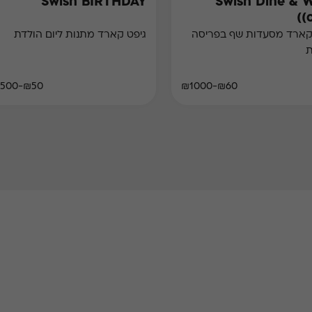
Swish BIRTHDAY
Swish Dine & 
(
קארד מסעדות שף בפריסה
גיפט קארד מתנות ליום הולדת
ת
₪50-₪500
₪60-₪1000