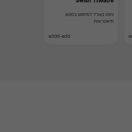
Swish Theatre
גיפט קארד למימוש במגוון
תיאטראות
₪50-₪500