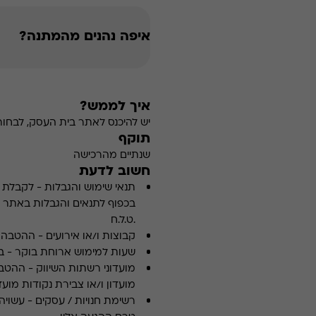
איפה נהנים מהמתנה?
איך לממש?
יש להיכנס לאתר בית העסק, לבחור 
תוקף
שנתיים מהרכישה
חשוב לדעת
תנאי שימוש והגבלות
-
לקבלת פ
.ט.ל.ח
קבוצות ו/או אירועים
-
ההטבה א
שעות למימוש ארוחת בוקר
-
ב
מועדוני רשתות השיווק
-
ההטבה
מועדון ו/או צבירת נקודות מועדו
רשימת חנויות / עסקים
-
עשויה