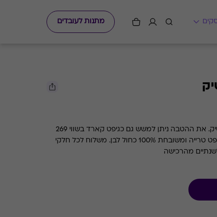
מתנות לעובדים
ביר בזאר- מארז של 24 בירות בוטיק. את ההטבה ניתן למשש גם כגיפט קארד בשווי 269
ש''ח. בירבזאר מבשלים בירת קראפט טרייה ומשובחת 100% כחול לבן. משלוח לכל חלקי