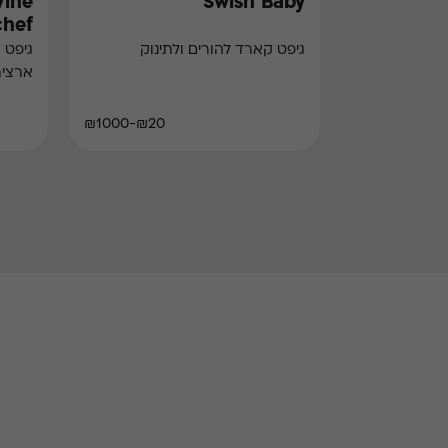
Wine
Swish Baby
chef)
גיפט קארד להורים ולתינוק
גיפט 
ארצי
₪20-₪1000