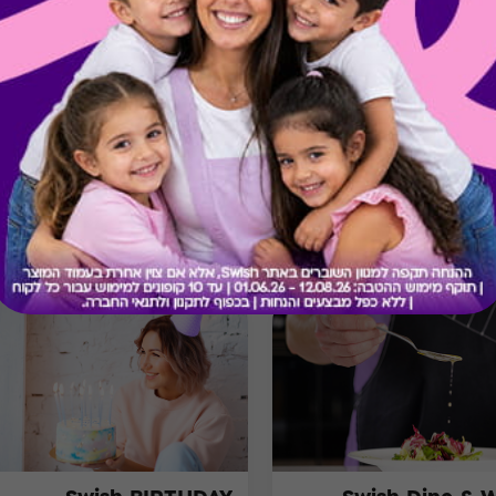
* לא תינתן תמורה ו/או פיצוי
* אין אפשרות להחזר כספי במק
* תמונה להמחשה בלבד
* חברת “Swish” אינה אחראית לטיב השירותים והם באחריות בית העסק בלבד.
מתנות ששווה לך להכיר