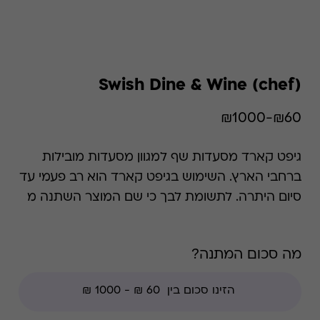
Swish Dine & Wine (chef)
₪60-₪1000
גיפט קארד מסעדות שף למגוון מסעדות מובילות
ברחבי הארץ. השימוש בגיפט קארד הוא רב פעמי עד
סיום היתרה. לתשומת לבך כי שם המוצר השתנה מ
"chef" ל "dine & wine" - המידע שבעמוד Swish
dine & wine תקף גם לגבי chef, לרבות כל התנאים
מה סכום המתנה?
ו/או המצגים ו/או רשימת הרשתות וכו'. קודי הנחה
אינם תקפים בגיפט קארד זה.