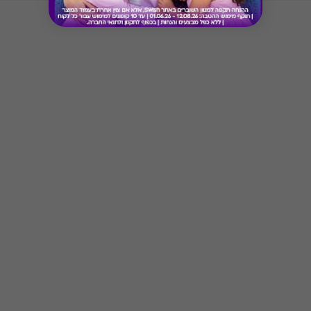
* מימוש ההטבה בכפוף לתנאים והגבלות באתר
המקור
Button
* יש להתעדכן באתר המסעדה לשעות וימי פעילות
* רשימת המסעדות עשויה להשתנות מעת לעת - יש
לברר טרם המימוש
* תקף בישיבה בלבד
* לא תקף ב- T/A, אלא אם צוין אחרת במדיניות/
אתר המסעדה
* לא ניתן לשלם את הטיפ (תשר) באמצעות קוד
ההטבה
* ללא כפל הטבת חברי מועדון
* קוד מועדוני הלקוחות אינו תקף על שובר זה
* קוד הנחה 7%- 15% אינם תקפים על שובר זה