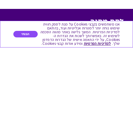
לתת מתנה
אנו משתמשים בקבצי Cookies על מנת לספק חווית
שימוש נוחה יותר למטרות אנליטיות ועוד, בהתאם
למדיניות הפרטיות. המשך גלישה באתר מהווה הסכמה
כל המתנות
הבנתי
לשימוש זה. באפשרותך לשנות את הגדרות ה-
Cookies, על ידי התאמה אישית של הגדרות הדפדפן
שלך.
למדיניות הפרטיות
ומידע אודות קבצי Cookies.
מתנות ללידה
מתנה למורה ולגננת לסוף שנה
מסעדות ובתי קפה
ארוחות בוקר
יקבים ומבשלות
צימרים ובתי מלון
בילוי בספא
מופעים והצגות
אופנה ולייף סטייל