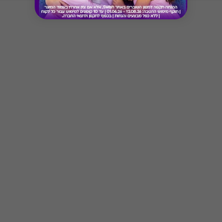
Button
הכרטיס אינו ניתן למימוש במזנוני הסינמה סיטי
חדש! ניתן לשלם באתר Swish באמצעות כרטיס/