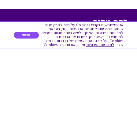
לתת מתנה
אנו משתמשים בקבצי Cookies על מנת לספק חווית
שימוש נוחה יותר למטרות אנליטיות ועוד, בהתאם
למדיניות הפרטיות. המשך גלישה באתר מהווה הסכמה
כל המתנות
הבנתי
לשימוש זה. באפשרותך לשנות את הגדרות ה-
Cookies, על ידי התאמה אישית של הגדרות הדפדפן
שלך.
למדיניות הפרטיות
ומידע אודות קבצי Cookies.
מתנות ללידה
מתנה למורה ולגננת לסוף שנה
מסעדות ובתי קפה
ארוחות בוקר
יקבים ומבשלות
צימרים ובתי מלון
בילוי בספא
מופעים והצגות
אופנה ולייף סטייל