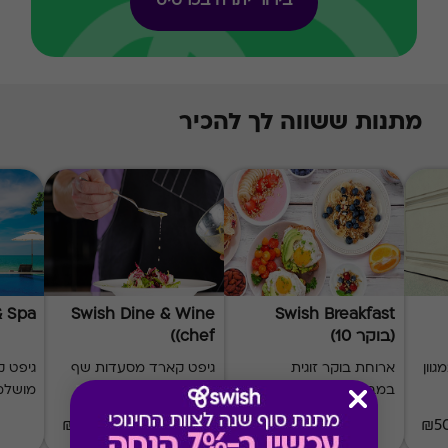
בירור יתרה בכרטיס
מתנות ששווה לך להכיר
& Spa
Swish Dine & Wine
Swish Breakfast
(בוקר 10)
(chef)
וון
ארוחת בוקר זוגית
גיפט קארד מסעדות שף
גיפט ק
במבחר מסעדות
בפריסה ארצית
מושלמ
₪60-₪1000
168 ₪