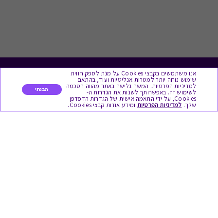
אנו משתמשים בקבצי Cookies על מנת לספק חווית
לתת מתנה
שימוש נוחה יותר למטרות אנליטיות ועוד, בהתאם
למדיניות הפרטיות. המשך גלישה באתר מהווה הסכמה
הבנתי
לשימוש זה. באפשרותך לשנות את הגדרות ה-
כל המתנות
Cookies, על ידי התאמה אישית של הגדרות הדפדפן
שלך.
למדיניות הפרטיות
ומידע אודות קבצי Cookies.
מתנות ללידה
מתנה למורה ולגננת לסוף שנה
מסעדות ובתי קפה
ארוחות בוקר
יקבים ומבשלות
צימרים ובתי מלון