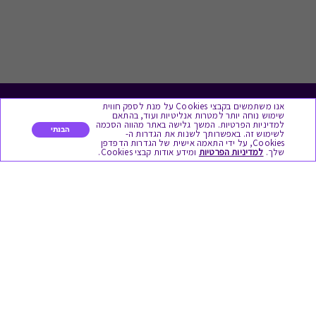
אנו משתמשים בקבצי Cookies על מנת לספק חווית
לתת מתנה
שימוש נוחה יותר למטרות אנליטיות ועוד, בהתאם
למדיניות הפרטיות. המשך גלישה באתר מהווה הסכמה
הבנתי
לשימוש זה. באפשרותך לשנות את הגדרות ה-
כל המתנות
Cookies, על ידי התאמה אישית של הגדרות הדפדפן
שלך.
למדיניות הפרטיות
ומידע אודות קבצי Cookies.
מתנות ללידה
מתנה למורה ולגננת לסוף שנה
מסעדות ובתי קפה
ארוחות בוקר
יקבים ומבשלות
צימרים ובתי מלון