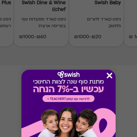
 Plus
Swish Dine & Wine
Swish Baby
(chef)
גיפט קארד להורים
גיפט קארד מסעדות שף
ולתינוק
בפריסה ארצית
רשתות 
₪60-₪1000
₪20-₪1000
1
* המוצר קיים ככרטיס מגנטי או קוד דיגטלי
* לתשומת לבכם, ייתכנו עלויות ו/או תוספות כספיות
שישולמו ישירות לבית העסק. לפני מימוש יש לברר
מול בית העסק את תנאי המימוש