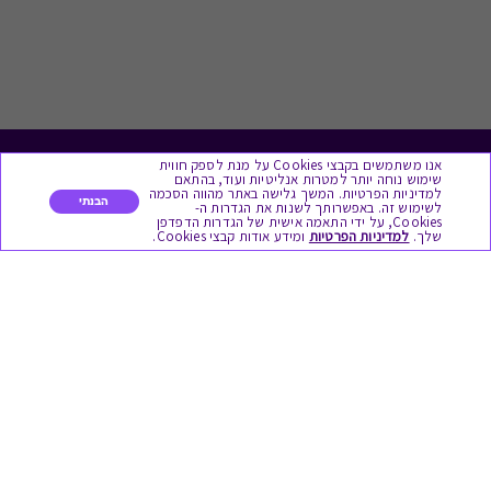
אנו משתמשים בקבצי Cookies על מנת לספק חווית
לתת מתנה
שימוש נוחה יותר למטרות אנליטיות ועוד, בהתאם
למדיניות הפרטיות. המשך גלישה באתר מהווה הסכמה
הבנתי
לשימוש זה. באפשרותך לשנות את הגדרות ה-
כל המתנות
Cookies, על ידי התאמה אישית של הגדרות הדפדפן
שלך.
למדיניות הפרטיות
ומידע אודות קבצי Cookies.
מתנות ללידה
מתנה למורה ולגננת לסוף שנה
מסעדות ובתי קפה
ארוחות בוקר
יקבים ומבשלות
צימרים ובתי מלון