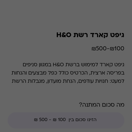
גיפט קארד רשת H&O
₪100-₪500
גיפט קארד למימוש ברשת H&O במגוון סניפים
בפריסה ארצית, הכרטיס כולל כפל מבצעים והנחות
למעט: חנויות עודפים, הנחת מועדון, מגבלות הרשת
וצבירת נקודות של בית העסק . H&O מרשתות
האופנה והספורט הגדולות והמובילות בישראל.
מה סכום המתנה?
הרשת משלבת מגוון רחב של מותגים לכל המשפחה
בתמחור אטרקטיבי ובאיכות גבוהה, ומהווה בית כלבו
לכל המשפחה עם מגוון רחב של מותגים במגוון
מחלקות לנשים, גברים, ילדים, תינוקות, ספורט,