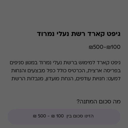
גיפט קארד רשת נעלי נמרוד
₪100-₪500
גיפט קארד למימוש ברשת נעלי נמרוד במגוון סניפים
בפריסה ארצית, הכרטיס כולל כפל מבצעים והנחות
למעט: חנויות עודפים, הנחת מועדון, מגבלות הרשת
וצבירת נקודות של בית העסק. במשך השנים הפך
המותג נימרוד לאייקון של איכות בלתי מתפשרת,
מה סכום המתנה?
נוחות, אופנתיות וכמובן ילדות ישראלית. העסק
המשפחתי הקטן הפך לחברה עדכנית שעומדת
בחזית הפיתוח הטכנולוגי, מבצעת בקרת איכות
קפדנית ומובילה אינספור טרנדים עיצוביים. הנעליים