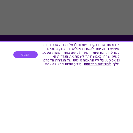
אנו משתמשים בקבצי Cookies על מנת לספק חווית
לתת מתנה
שימוש נוחה יותר למטרות אנליטיות ועוד, בהתאם
למדיניות הפרטיות. המשך גלישה באתר מהווה הסכמה
הבנתי
לשימוש זה. באפשרותך לשנות את הגדרות ה-
כל המתנות
Cookies, על ידי התאמה אישית של הגדרות הדפדפן
שלך.
למדיניות הפרטיות
ומידע אודות קבצי Cookies.
מתנות ללידה
מתנה למורה ולגננת לסוף שנה
מסעדות ובתי קפה
ארוחות בוקר
יקבים ומבשלות
צימרים ובתי מלון