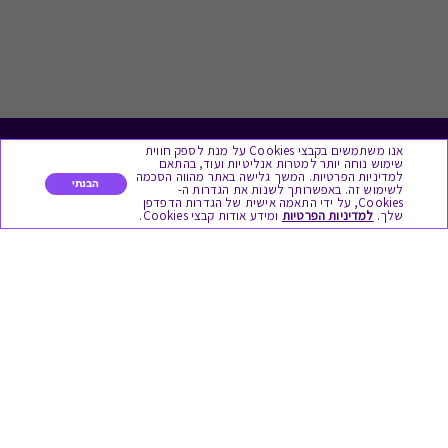
אנו משתמשים בקבצי Cookies על מנת לספק חווית
לתת מתנה
שימוש נוחה יותר למטרות אנליטיות ועוד, בהתאם
למדיניות הפרטיות. המשך גלישה באתר מהווה הסכמה
הבנתי
לשימוש זה. באפשרותך לשנות את הגדרות ה-
כל המתנות
Cookies, על ידי התאמה אישית של הגדרות הדפדפן
שלך.
למדיניות הפרטיות
ומידע אודות קבצי Cookies.
מתנות ללידה
מתנה למורה ולגננת לסוף שנה
מסעדות ובתי קפה
ארוחות בוקר
יקבים ומבשלות
צימרים ובתי מלון