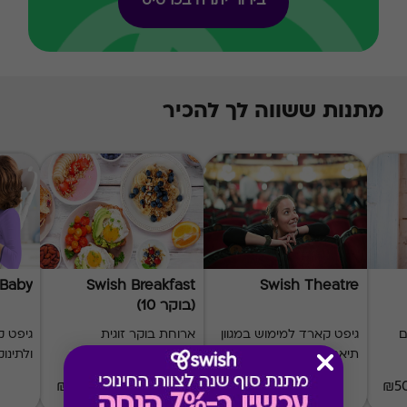
בירור יתרה בכרטיס
מתנות ששווה לך להכיר
 Baby
Swish Breakfast
Swish Theatre
(בוקר 10)
ם
גיפט קארד למימוש במגוון
ארוחת בוקר זוגית
גיפט ק
תיאטראות
במבחר מסעדות
ולתינוק
168 ₪
₪50-₪500