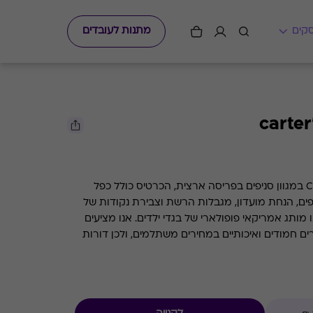
מתנות לעובדים
גיפט קארד למימוש ברשת Carter's במגוון סניפים בפריסה ארצית, הכרטיס כולל כפל
פים, הנחת מועדון, מגבלות הרשת וצבירת נקודות של
העסק. קרטרס (Carter’s): הינו מותג אמריקאי פופולארי של בגדי ילדים. אנו מציעים
ים חמודים ואיכותיים במחירים משתלמים, ולכן דורות