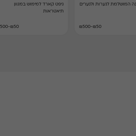
ושלמת לנערות ולנערים
גיפט קארד למימוש במגוון
תיאטראות
₪50-₪500
₪50-₪500