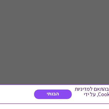
 ועוד, בהתאם למדיניות
הפרטיות. המשך גלישה באתר מהווה הסכמה לשימוש זה. באפשרותך לשנות את הגדרות ה- Cookies, על ידי
הבנתי
דברו איתנו