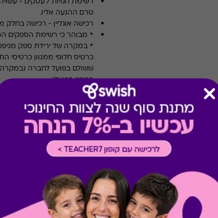
רשימת חנויות / עסקים
-
עשויה
טרם ההגעה אליו.
רכישה אונליין
-
רכישה בחלק מאת
* מבוהר כי רשימת הספקים ה
* במקרה של ירידת ספק מגיפט
כרטיס חלופי ממגוון כרטיסי הח
ששולם בפועל לחברה (במקרה כז
הגיפט בפועל).
קיבלת מתנה כזו?