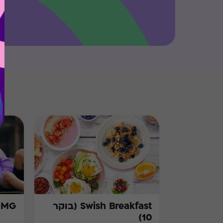
Swish Breakfast (בוקר
OMG
10)