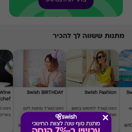
בירור יתרה בכרטיס
מתנות ששווה לך להכיר
 Wine
Swish BIRTHDAY
Swish Fashion
Sw
(chef)
ש
גיפט קארד למימוש במגוון
גיפט קארד מתנות ליום
גיפט 
מותגי אופנה
הולדת
בפריס
₪50-₪500
₪20-₪500