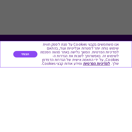
אנו משתמשים בקבצי Cookies על מנת לספק חווית
לתת מתנה
שימוש נוחה יותר למטרות אנליטיות ועוד, בהתאם
למדיניות הפרטיות. המשך גלישה באתר מהווה הסכמה
הבנתי
לשימוש זה. באפשרותך לשנות את הגדרות ה-
כל המתנות
Cookies, על ידי התאמה אישית של הגדרות הדפדפן
שלך.
למדיניות הפרטיות
ומידע אודות קבצי Cookies.
מתנות ללידה
מתנה למורה ולגננת לסוף שנה
מסעדות ובתי קפה
ארוחות בוקר
יקבים ומבשלות
צימרים ובתי מלון