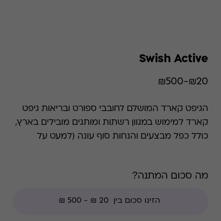
Swish Active
₪20-₪500
הגיפט קארד המושלם לחובבי ספורט ובריאות גיפט
קארד למימוש במגוון רשתות ומותגים מובילים בארץ,
כולל כפל מבצעים והנחות סוף עונה (למעט על
הנחות חברי מועדון ועל צבירת נקודות מועדון).
השימוש בגיפט קארד הוא רב פעמי עד סיום היתרה.
מה סכום המתנה?
הכרטיס כולל כפל מבצעים והנחות למעט: חנויות
עודפים, הנחת מועדון, מגבלות הרשת וצבירת נקודות
של בית העסק.