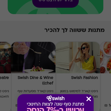
בירור יתרה בכרטיס
מתנות ששווה לך להכיר
eatre
Swish Dine & Wine
Swish Fashion
(chef)
גיפט קארד למימוש במגוון
גיפט קארד מסעדות שף
מותגי אופנה
בפריסה ארצית
תיאטר
₪60-₪1000
₪20-₪500
1