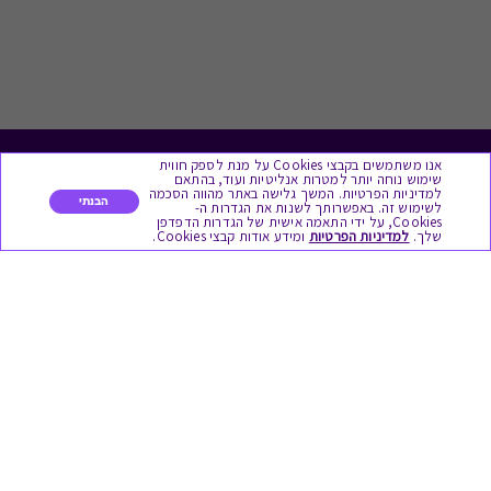
אנו משתמשים בקבצי Cookies על מנת לספק חווית
לתת מתנה
שימוש נוחה יותר למטרות אנליטיות ועוד, בהתאם
למדיניות הפרטיות. המשך גלישה באתר מהווה הסכמה
הבנתי
לשימוש זה. באפשרותך לשנות את הגדרות ה-
כל המתנות
Cookies, על ידי התאמה אישית של הגדרות הדפדפן
שלך.
למדיניות הפרטיות
ומידע אודות קבצי Cookies.
מתנות ללידה
מתנה למורה ולגננת לסוף שנה
מסעדות ובתי קפה
ארוחות בוקר
יקבים ומבשלות
צימרים ובתי מלון