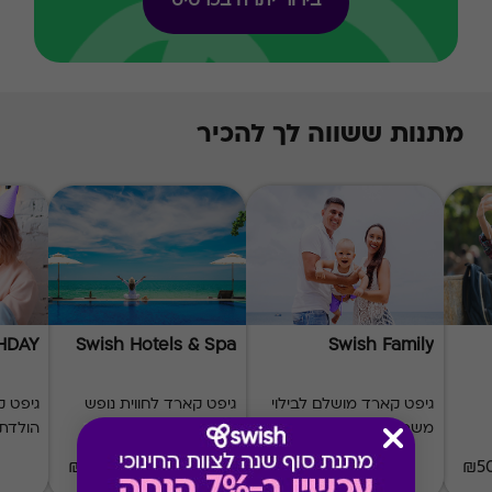
בירור יתרה בכרטיס
מתנות ששווה לך להכיר
THDAY
Swish Hotels & Spa
Swish Family
גיפט קארד מושלם לבילוי
גיפט קארד לחווית נופש
גיפט ק
משפחתי
מושלמת
הולדת
₪50-₪1000
₪20-₪500