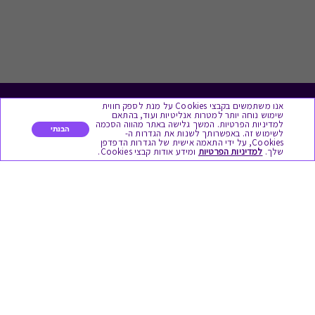
אנו משתמשים בקבצי Cookies על מנת לספק חווית
לתת מתנה
שימוש נוחה יותר למטרות אנליטיות ועוד, בהתאם
למדיניות הפרטיות. המשך גלישה באתר מהווה הסכמה
הבנתי
לשימוש זה. באפשרותך לשנות את הגדרות ה-
כל המתנות
Cookies, על ידי התאמה אישית של הגדרות הדפדפן
שלך.
למדיניות הפרטיות
ומידע אודות קבצי Cookies.
מתנות ללידה
מתנה למורה ולגננת לסוף שנה
מסעדות ובתי קפה
ארוחות בוקר
יקבים ומבשלות
צימרים ובתי מלון