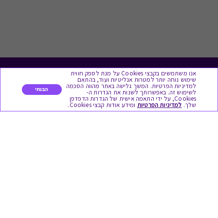
אנו משתמשים בקבצי Cookies על מנת לספק חווית
לתת מתנה
שימוש נוחה יותר למטרות אנליטיות ועוד, בהתאם
למדיניות הפרטיות. המשך גלישה באתר מהווה הסכמה
הבנתי
לשימוש זה. באפשרותך לשנות את הגדרות ה-
כל המתנות
Cookies, על ידי התאמה אישית של הגדרות הדפדפן
שלך.
למדיניות הפרטיות
ומידע אודות קבצי Cookies.
מתנות ללידה
מתנה למורה ולגננת לסוף שנה
מסעדות ובתי קפה
ארוחות בוקר
יקבים ומבשלות
צימרים ובתי מלון