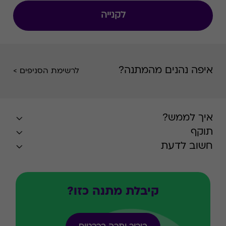
בפריסה ארצית רחבה. הרשת מתמחה במגוון רחב
לקנייה
של דגמי נעליים, תיקים, ארנקים ומגוון אביזרים
משלימים בדגש על אופנתיות ואיכות.
איפה נהנים מהמתנה?
לרשימת הסניפים >
איך לממש?
תוקף
חשוב לדעת
קיבלת מתנה כזו?