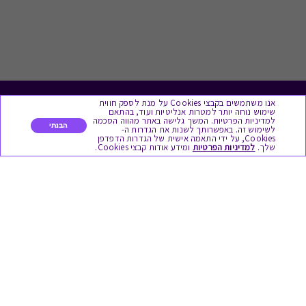
אנו משתמשים בקבצי Cookies על מנת לספק חווית
לתת מתנה
שימוש נוחה יותר למטרות אנליטיות ועוד, בהתאם
למדיניות הפרטיות. המשך גלישה באתר מהווה הסכמה
הבנתי
לשימוש זה. באפשרותך לשנות את הגדרות ה-
כל המתנות
Cookies, על ידי התאמה אישית של הגדרות הדפדפן
שלך.
למדיניות הפרטיות
ומידע אודות קבצי Cookies.
מתנות ללידה
מתנה למורה ולגננת לסוף שנה
מסעדות ובתי קפה
ארוחות בוקר
יקבים ומבשלות
צימרים ובתי מלון