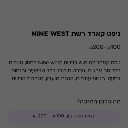
גיפט קארד רשת NINE WEST
₪100-₪200
גיפט קארד למימוש ברשת Nine west במגוון סניפים
בפריסה ארצית, הכרטיס כולל כפל מבצעים והנחות
למעט: חנויות עודפים, הנחת מועדון, מגבלות הרשת
וצבירת נקודות של בית העסק. מותג NINE WEST
הינו מותג נעלי אופנה בינלאומי מוביל בתחום
מה סכום המתנה?
ההנעלה והאקססוריז לנשים שנוסד בניו יורק בשנת
1978 . רשת הנעליים פרוסה בכ-84 מדינות ברחבי
הגלובוס. בשנת 1999 המותג הגיע לישראל וקבוצת
בריל הינה הזכיינית הבלעדית של הרשת עם סניפים