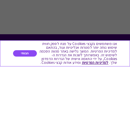
אנו משתמשים בקבצי Cookies על מנת לספק חווית
לתת מתנה
שימוש נוחה יותר למטרות אנליטיות ועוד, בהתאם
למדיניות הפרטיות. המשך גלישה באתר מהווה הסכמה
הבנתי
לשימוש זה. באפשרותך לשנות את הגדרות ה-
כל המתנות
Cookies, על ידי התאמה אישית של הגדרות הדפדפן
שלך.
למדיניות הפרטיות
ומידע אודות קבצי Cookies.
מתנות ללידה
מתנה למורה ולגננת לסוף שנה
מסעדות ובתי קפה
ארוחות בוקר
יקבים ומבשלות
צימרים ובתי מלון