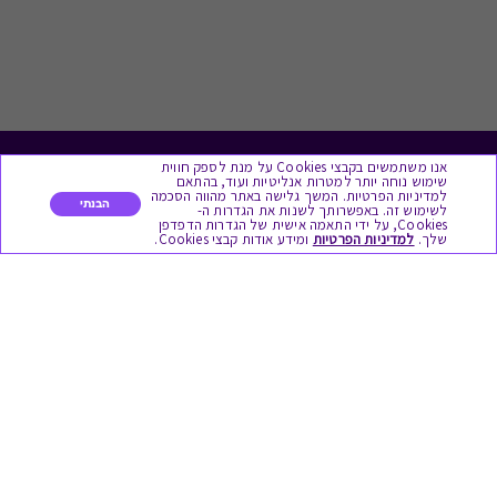
אנו משתמשים בקבצי Cookies על מנת לספק חווית
לתת מתנה
שימוש נוחה יותר למטרות אנליטיות ועוד, בהתאם
למדיניות הפרטיות. המשך גלישה באתר מהווה הסכמה
הבנתי
לשימוש זה. באפשרותך לשנות את הגדרות ה-
כל המתנות
Cookies, על ידי התאמה אישית של הגדרות הדפדפן
שלך.
למדיניות הפרטיות
ומידע אודות קבצי Cookies.
מתנות ללידה
מתנה למורה ולגננת לסוף שנה
מסעדות ובתי קפה
ארוחות בוקר
יקבים ומבשלות
צימרים ובתי מלון