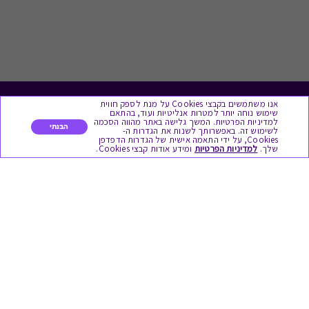
אנו משתמשים בקבצי Cookies על מנת לספק חווית
לתת מתנה
שימוש נוחה יותר למטרות אנליטיות ועוד, בהתאם
למדיניות הפרטיות. המשך גלישה באתר מהווה הסכמה
הבנתי
לשימוש זה. באפשרותך לשנות את הגדרות ה-
כל המתנות
Cookies, על ידי התאמה אישית של הגדרות הדפדפן
שלך.
למדיניות הפרטיות
ומידע אודות קבצי Cookies.
מתנות ללידה
מתנה למורה ולגננת לסוף שנה
מסעדות ובתי קפה
ארוחות בוקר
יקבים ומבשלות
צימרים ובתי מלון