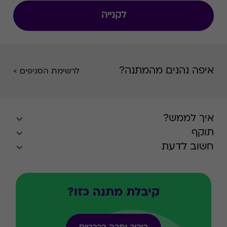
אופטומטריסטים מקצועיים בעלי רישיון משרד
לקנייה
הבריאות. על פי הערכות בענף, הרשת מחזיקה בכ-
22% משוק האופטיקה בישראל.
איפה נהנים מהמתנה?
לרשימת הסניפים >
איך לממש?
תוקף
חשוב לדעת
קיבלת מתנה כזו?