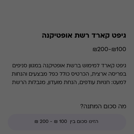
גיפט קארד רשת אופטיקנה
₪100-₪200
גיפט קארד למימוש ברשת אופטיקנה במגוון סניפים
בפריסה ארצית, הכרטיס כולל כפל מבצעים והנחות
למעט: חנויות עודפים, הנחת מועדון, מגבלות הרשת
וצבירת נקודות של בית העסק. אופטיקנה מעניקה
שירותי אופטומטריה ואודיולוגיה מהמתקדמים
מה סכום המתנה?
בישראל על ידי אנשי מקצוע מומחים מן השורה
הראשונה. בחנויות הרשת נמכרים משקפי ראייה,
משקפי שמש, עדשות מגע ומכשירי שמיעה הרשת
מעסיקה למעלה מ - 550 עובדים, ביניהם 150