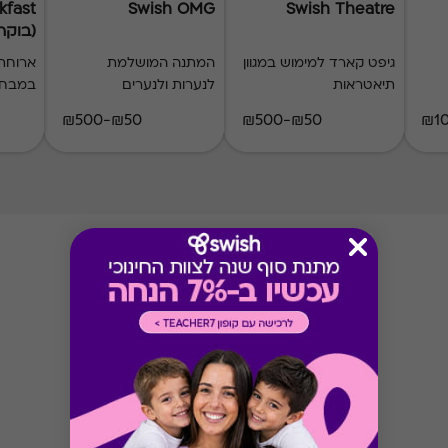
kfast
Swish OMG
Swish Theatre
(בוקר 10
גיפט קארד למימוש במגוון
המתנה המושלמת
ארוחת 
תיאטראות
לנערות ולנערים
במבחר
₪50-₪500
₪50-₪500