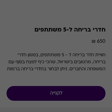
חדרי בריחה ל-5 משתתפים
650 ₪
חוויית חדר בריחה ל - 5 משתתפים, במגוון חדרי
בריחה, מהטובים בישראל, שהכי כיף לפצח בסוף עם
המשפחה והחברים. ניתן לבחור בחדרי בריחה ברמות
קושי ונושא משתנים המתאימים למגוון אירועים
משמחים: דייט רומנטי, בילוי משפחתי, חגיגות יום
הולדת, ימי גיבוש, קבוצות וילדים.
לקנייה