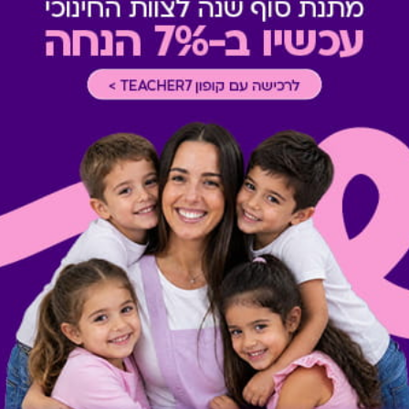
טרם ההגעה אליו.
רכישה אונליין
-
רכישה בחלק מאת
לתשומת לבכם, ייתכנו עלויות ו/
המימוש יש לברר מול בית העס
מתנות ששווה לך להכיר
Swish Hotels &
Swish Breakfast (בוקר