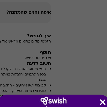
איפה נהנים מהמתנה?
איך לממש?
הזמנת מקום בתיאום מראש מול ב
תוקף
שנתיים מהרכישה
חשוב לדעת
תנאי שימוש והגבלות
-
לקבלת פ
.ט.ל.ח
קבוצות ו/או אירועים
-
ההטבה א
מועדוני רשתות השיווק
-
ההטבה
מועדון ו/או צבירת נקודות מועדו
רשימת חנויות / עסקים
-
עשויה