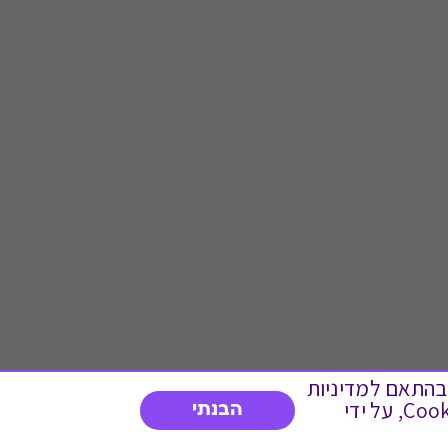
 ועוד, בהתאם למדיניות
הפרטיות. המשך גלישה באתר מהווה הסכמה לשימוש זה. באפשרותך לשנות את הגדרות ה- Cookies, על ידי
הבנתי