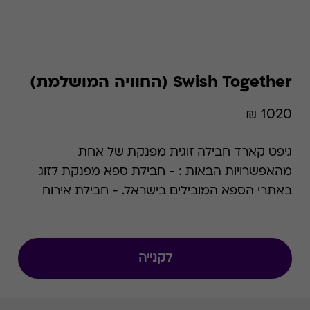
Swish Together (החוויה המושלמת)
1020 ₪
גיפט קארד חבילה זוגית מפנקת של אחת
מהאפשרויות הבאות : - חבילת ספא מפנקת לזוג
באתרי הספא המובילים בישראל. - חבילת אירוח
זוגית מפנקת בצימר. - פעילות זוגית באחת
מהאטרקציות המובילות מתוך הרשימה המפורטת.
לתושמת לבך כי שם המוצר השתנה מהחוויה
לקנייה
המושלמת ל- Swish Together. המידע שבעמוד
Swish Together תקף גם לגבי החוויה המושלמת,
לרבות כל התנאים ו/או המצגים ו/או רשימת הרשתות