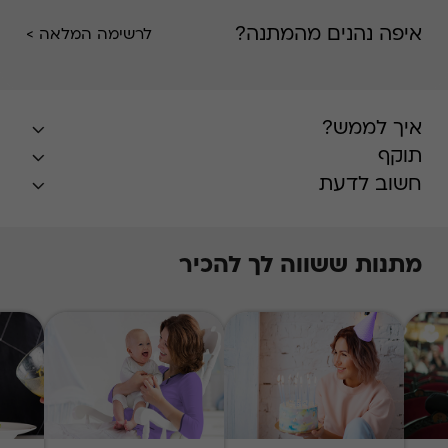
וכו'.
איפה נהנים מהמתנה?
לרשימה המלאה >
איך לממש?
תוקף
חשוב לדעת
מתנות ששווה לך להכיר
* ניתן למימוש ב
ימים
א-ד בלבד
* ניתן לממש הטבה פעם אחת בלבד
* טיב השירותים הינם באחריות האתר בלבד
* ללא כפל מבצעים