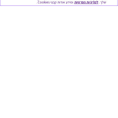
שלך.
למדיניות הפרטיות
ומידע אודות קבצי Cookies.
מתנות ללידה
מתנה למורה ולגננת לסוף שנה
מסעדות ובתי קפה
ארוחות בוקר
יקבים ומבשלות
צימרים ובתי מלון
בילוי בספא
מופעים והצגות
אופנה ולייף סטייל
מתנות לראש השנה
גיפט קארד
טוב לדעת