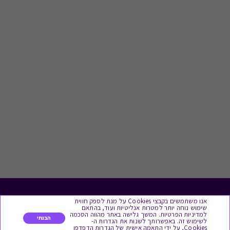
לתת מתנה
אנו משתמשים בקבצי Cookies על מנת לספק חווית
שימוש נוחה יותר למטרות אנליטיות ועוד, בהתאם
למדיניות הפרטיות. המשך גלישה באתר מהווה הסכמה
הבנתי
לשימוש זה. באפשרותך לשנות את הגדרות ה-
כל המתנות
Cookies, על ידי התאמה אישית של הגדרות הדפדפן