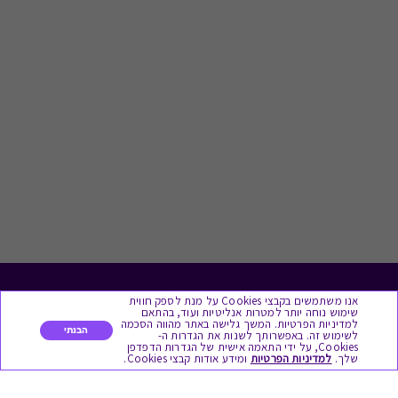
אנו משתמשים בקבצי Cookies על מנת לספק חווית
לתת מתנה
שימוש נוחה יותר למטרות אנליטיות ועוד, בהתאם
למדיניות הפרטיות. המשך גלישה באתר מהווה הסכמה
הבנתי
לשימוש זה. באפשרותך לשנות את הגדרות ה-
כל המתנות
Cookies, על ידי התאמה אישית של הגדרות הדפדפן
שלך.
למדיניות הפרטיות
ומידע אודות קבצי Cookies.
מתנות ללידה