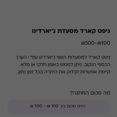
גיפט קארד מסעדת ג'יארדינו
₪100-₪500
גיפט קארד למסעדות השף ג'יארדינו עפ" י הערך
הכספי הנקוב. ניתן לממש באופן חלקי או מלא.
קיימת אפשרות לבדוק את היתרה בכל זמן נתון.
*קודי הנחה אינם תקפים בגיפט קארד זה, למעט
קודי מועדוני לקוחות ומבצעי החודש ללקוחות.
מה סכום המתנה?