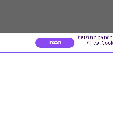
 ועוד, בהתאם למדיניות
הפרטיות. המשך גלישה באתר מהווה הסכמה לשימוש זה. באפשרותך לשנות את הגדרות ה- Cookies, על ידי
הבנתי
דברו איתנו
03-3737392
א'-ה' 9:00-17:00
פנייה לשירות לקוחות
תו תקן בינלאומי המעיד
על רמת האמינות,
המקצועיות ואיכות