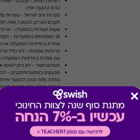
רשימת חנויות / עסקים
-
עשויה
טרם ההגעה אליו.
כשרות וחגי ישראל
-
כשרות על 
ויקבים כשרים ההטבה אינה תקפ
שעות פעילות במסעדה
-
יש לה
TA ומשלוחים במסעדות
-
אחרת במדיניות המסעדה או הי
ארוחות עסקיות
-
לא כולל ארו
צוין אחרת במדיניות המסעדה א
תשלום תשר
-
לא ניתן לשלם 
מבצעים במסעדות/יקבים
-
כוללת 10% הנחה לתושבי אילת
* קודי הנחה אינם תקפים בגיפט
* מבוהר כי רשימת הספקים ה
* במקרה של ירידת ספק מגיפט
כרטיס חלופי ממגוון כרטיסי הח
ששולם בפועל לחברה (במקרה כז
הגיפט בפועל).