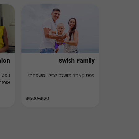
hion
Swish Family
גיפט קארד מושלם לבילוי משפחתי
גיפט 
אופנה
₪20-₪500