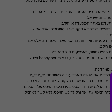
 להשתנות מעת לעת, מומלץ ליצור קשר עם בית העסק
פי הצהרת בית העסק ובאחריותו בלבד. במסעדות
ה בחגי ישראל.
תעדכן באתר המסעדה או היקב.
תקף בישיבה בלבד. לא תקף ב-TA ומשלוחים, אלא אם צוין
קב.
חות עסקיות וארוחות בראש השנה האזרחית, אלא אם
ו היקב.
את הטיפ (תשר) באמצעות קוד ההטבה.
ההטבה אינה תקפה למבצעים, ללא happy hours ואינה
 קארד זה.
מכבדות את הגיפט קארד עשויה להשתנות מעת לעת.
 עם ספק יחיד, באפשרות הלקוח לפנות לחברה ולבקש
ברה או לבקש החזר כספי בגין רכישת הגיפט עפ"י הסכום
ה הזיכוי יינתן אך ורק לרוכש הגיפט, ללא קשר למחזיק