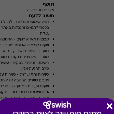
תוקף
5 שנים מהרכישה
חשוב לדעת
תנאי שימוש והגבלות
-
לקבלת פ
.ט.ל.ח
קבוצות ו/או אירועים
-
ההטבה א
שעות למימוש ארוחת בוקר
-
ב
מועדוני רשתות השיווק
-
ההטבה
מועדון ו/או צבירת נקודות מועדו
רשימת חנויות / עסקים
-
עשויה
טרם ההגעה אליו.
כשרות וחגי ישראל
-
כשרות על 
ויקבים כשרים ההטבה אינה תקפ
שעות פעילות במסעדה
-
יש לה
TA ומשלוחים במסעדות
-
אחרת במדיניות המסעדה או הי
ארוחות עסקיות
-
לא כולל ארו
צוין אחרת במדיניות המסעדה א