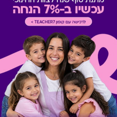
תשלום תשר
-
לא ניתן לשלם 
מבצעים במסעדות/יקבים
-
כוללת 10% הנחה לתושבי אילת
* מבוהר כי רשימת הספקים ה
* במקרה של ירידת ספק מגיפט
כרטיס חלופי ממגוון כרטיסי הח
ששולם בפועל לחברה (במקרה כז
הגיפט בפועל).
קיבלת מתנה כזו?