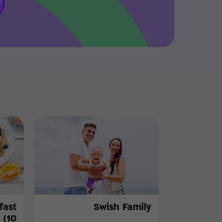
Swish Family
10)