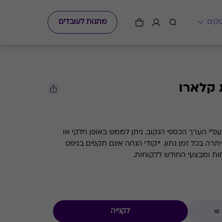
מתנות לעובדים
 קלארו
גיפט קארד למסעדת השף קלארו עפ"י הערך הכספי הנקוב. ניתן לממש באופן חלקי או
מלא. קיימת אפשרות לבדוק את היתרה בכל זמן נתון. *קודי הנחה אינם תקפים בגיפט
חות ומבצעי החודש ללקוחות.
לקנייה