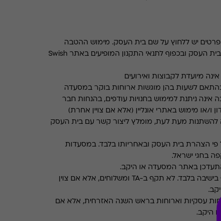
רטים יש ללחוץ על שם בית העסק. מימוש ההטבה
בכפוף לתנאים והגבלות באתר בית העסק ובכפוף לתנאי התקנון המופיעים באתר Swish
ינה מיועדת לקבוצות ואירועים
התאם לשעות בהן מוגשות ארוחות בוקר במסעדה
 אינה ניתנת למימוש בחנויות עודפים, בהנחות חבר
ן ו/או מימוש באתרי אונליין (אלא אם צויין אחרת)
 להשתנות מעת לעת, מומלץ ליצור קשר עם בית העסק
פי הצהרת בית העסק ובאחריותו בלבד. במסעדות
ה בחגי ישראל.
תעדכן באתר המסעדה או היקב.
תקף בישיבה בלבד. לא תקף ב-TA ומשלוחים, אלא אם צוין
קב.
חות עסקיות וארוחות בראש השנה האזרחית, אלא אם
ו היקב.