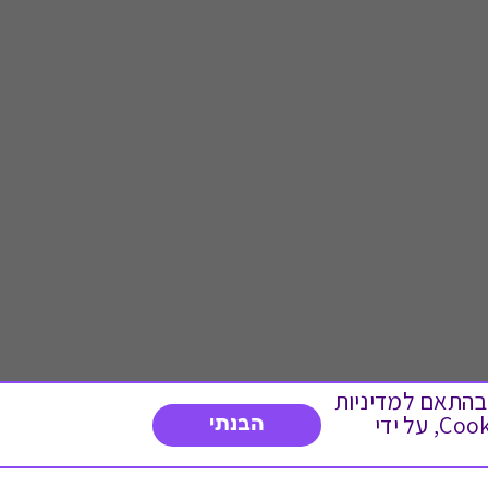
 ועוד, בהתאם למדיניות
הפרטיות. המשך גלישה באתר מהווה הסכמה לשימוש זה. באפשרותך לשנות את הגדרות ה- Cookies, על ידי
הבנתי
דברו איתנו
03-3737392