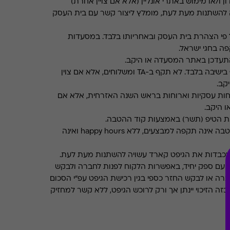
ן ו/או מימוש באתרי אונליין (אלא אם צויין אחרת)
 להשתנות מעת לעת, מומלץ ליצור קשר עם בית העסק
פי הצהרת בית העסק ובאחריותו בלבד. במסעדות
ה בחגי ישראל.
תעדכן באתר המסעדה או היקב.
תקף בישיבה בלבד. לא תקף ב-TA ומשלוחים, אלא אם צוין
קב.
חות עסקיות וארוחות בראש השנה האזרחית, אלא אם
ו היקב.
את הטיפ (תשר) באמצעות קוד ההטבה.
ההטבה אינה תקפה למבצעים, ללא happy hours ואינה
מכבדות את הגיפט קארד עשויה להשתנות מעת לעת.
 עם ספק יחיד, באפשרות הלקוח לפנות לחברה ולבקש
ברה או לבקש החזר כספי בגין רכישת הגיפט עפ"י הסכום
ה הזיכוי יינתן אך ורק לרוכש הגיפט, ללא קשר למחזיק