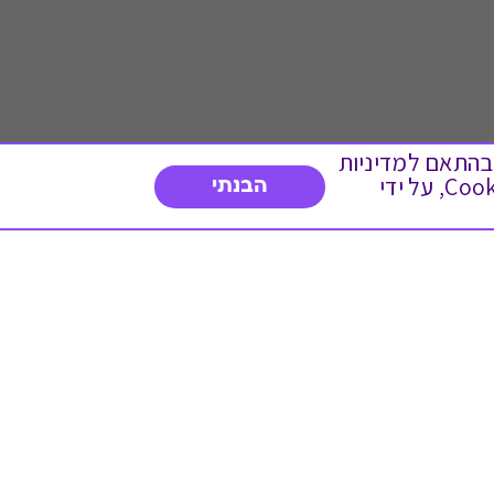
 ועוד, בהתאם למדיניות
הפרטיות. המשך גלישה באתר מהווה הסכמה לשימוש זה. באפשרותך לשנות את הגדרות ה- Cookies, על ידי
הבנתי
דברו איתנו
03-3737392
א'-ה' 9:00-17:00
פנייה לשירות לקוחות
תו תקן בינלאומי המעיד
על רמת האמינות,
המקצועיות ואיכות