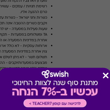
מועדון ו/או צבירת נקודות מועדו
רשימת חנויות / עסקים
-
עשויה
טרם ההגעה אליו.
כשרות וחגי ישראל
-
כשרות על 
ויקבים כשרים ההטבה אינה תקפ
שעות פעילות במסעדה
-
יש לה
TA ומשלוחים במסעדות
-
אחרת במדיניות המסעדה או הי
ארוחות עסקיות
-
לא כולל ארו
צוין אחרת במדיניות המסעדה א
תשלום תשר
-
לא ניתן לשלם 
מבצעים במסעדות/יקבים
-
כוללת 10% הנחה לתושבי אילת
* מבוהר כי רשימת הספקים ה
* במקרה של ירידת ספק מגיפט
כרטיס חלופי ממגוון כרטיסי הח
ששולם בפועל לחברה (במקרה כז
הגיפט בפועל).