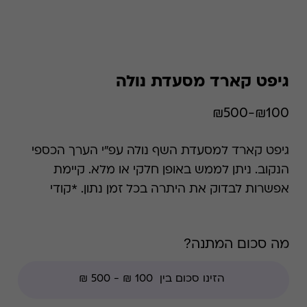
גיפט קארד מסעדת נולה
₪100-₪500
גיפט קארד למסעדת השף נולה עפ"י הערך הכספי
הנקוב. ניתן לממש באופן חלקי או מלא. קיימת
אפשרות לבדוק את היתרה בכל זמן נתון. *קודי
הנחה אינם תקפים בגיפט קארד זה, למעט קודי
מועדוני לקוחות ומבצעי החודש ללקוחות.
מה סכום המתנה?