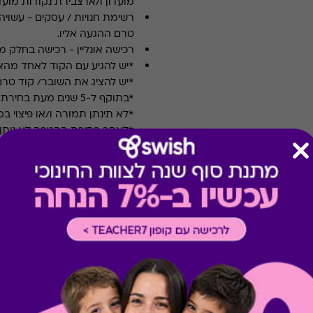
מועדון ו/או צבירת נקודות מועדו
רשימת חנויות / עסקים
-
עשויה
טרם ההגעה אליו.
רכישה אונליין
-
רכישה בחלק מאת
*יש להגיע עם הקוד לאחד מה
*יש להציג את השובר/ קוד טרם
*בתוקף ל-5 שנים מעת בחירת המתנה
*לא תינתן תמורה ו/או פיצוי 
*לאחר בחירת ההטבה לא ניתן
*טיב השירותים הינם באחריות
* לא מיועד לקבוצות ואירועי
קיבלת מתנה כזו?