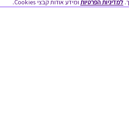
.
למדיניות הפרטיות
ומידע אודות קבצי Cookies.
לתת מתנה
טוב לדעת
כל המתנות
בירור יתרה בגיפט קארד
מתנות ללידה
שאלות נפוצות
מתנה למורה ולגננת לסוף שנה
Swish בתקשורת
מסעדות ובתי קפה
שחזור קוד דיגיטלי
ארוחות בוקר
כניסה לעסקים
יקבים ומבשלות
תקנון האתר ותנאי שימוש
צימרים ובתי מלון
תקנון גיפט קארד
בילוי בספא
מדיניות פרטיות
מופעים והצגות
הקוד האתי
אופנה ולייף סטייל
הסדרי נגישות
מתנות לראש השנה
הצטרפות ספקים
גיפט קארד
מועדונים ותוכניות נאמנות
הסיפור שלנו
טכנולוגיה לעסקים