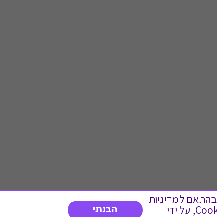
 ועוד, בהתאם למדיניות
הפרטיות. המשך גלישה באתר מהווה הסכמה לשימוש זה. באפשרותך לשנות את הגדרות ה- Cookies, על ידי
הבנתי