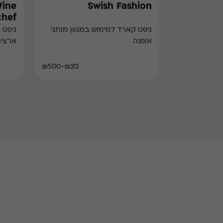
Wine
Swish Fashion
chef)
גיפט קארד למימוש במגוון מותגי
גיפט 
אופנה
ארצי
₪20-₪500