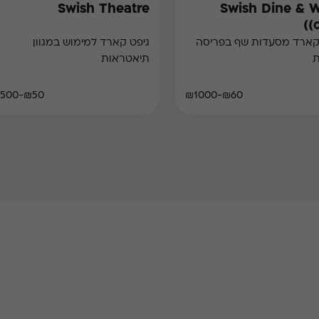
Swish Theatre
Swish Dine & 
(
קארד מסעדות שף בפריסה
גיפט קארד למימוש במגוון
ת
תיאטראות
₪50-₪500
₪60-₪1000