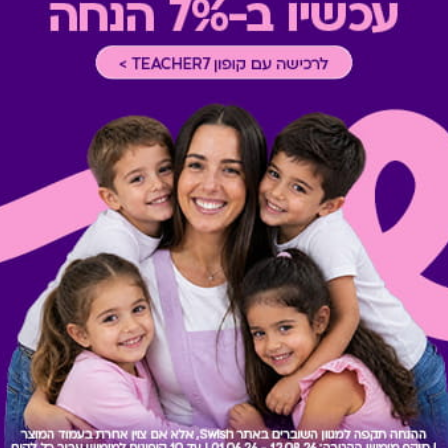
כוללת 10% הנחה לתושבי אילת
* מבוהר כי רשימת הספקים ה
* במקרה של ירידת ספק מגיפט
כרטיס חלופי ממגוון כרטיסי הח
ששולם בפועל לחברה (במקרה כז
הגיפט בפועל).
קיבלת מתנה כזו?
בירור יתרה בכרטיס