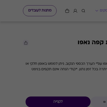
מתנות לעובדים
קפה נאפו
גיפט קארד למסעדת השף קפה נאפו עפ"י הערך הכספי הנקוב. ניתן לממש באופן חלקי או
מלא. קיימת אפשרות לבדוק את היתרה בכל זמן נתון. *קודי הנחה אינם תקפים בגיפט
לקנייה