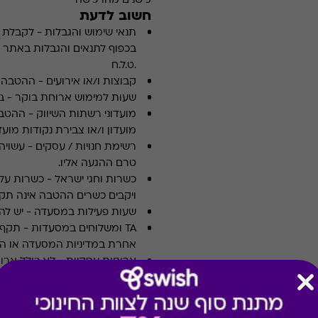
5 שנים מהרכישה
חשוב לדעת
תנאי שימוש והגבלות
-
לקבלת פ
.ט.ל.ח
קבוצות ו/או אירועים
-
ההטבה א
שעות למימוש ארוחת בוקר
-
ב
מועדוני רשתות השיווק
-
ההטבה
מועדון ו/או צבירת נקודות מועדו
רשימת חנויות / עסקים
-
עשויה
טרם ההגעה אליו.
כשרות וחגי ישראל
-
כשרות על 
ויקבים כשרים ההטבה אינה תקפ
שעות פעילות במסעדה
-
יש לה
TA ומשלוחים במסעדות
-
אחרת במדיניות המסעדה או הי
ארוחות עסקיות
-
לא כולל ארו
צוין אחרת במדיניות המסעדה א
תשלום תשר
-
לא ניתן לשלם 
מבצעים במסעדות/יקבים
-