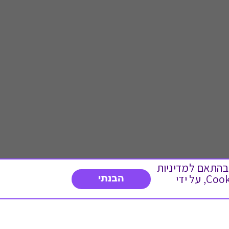
 ועוד, בהתאם למדיניות
הפרטיות. המשך גלישה באתר מהווה הסכמה לשימוש זה. באפשרותך לשנות את הגדרות ה- Cookies, על ידי
הבנתי
דברו איתנו
03-3737392
א'-ה' 9:00-17:00