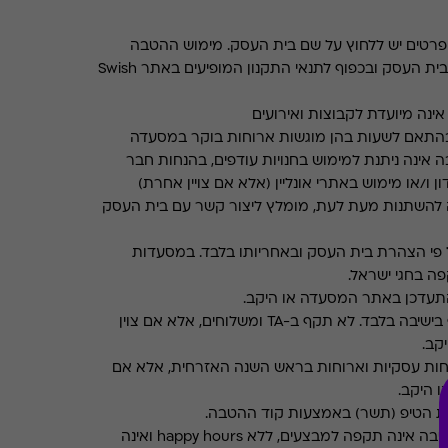
רטים יש ללחוץ על שם בית העסק. מימוש ההטבה
בכפוף לתנאים והגבלות באתר בית העסק ובכפוף לתנאי התקנון המופיעים באתר Swish
ינה מיועדת לקבוצות ואירועים
התאם לשעות בהן מוגשות ארוחות בוקר במסעדה
 אינה ניתנת למימוש בחנויות עודפים, בהנחות חבר
ן ו/או מימוש באתרי אונליין (אלא אם צויין אחרת)
 להשתנות מעת לעת, מומלץ ליצור קשר עם בית העסק
פי הצהרת בית העסק ובאחריותו בלבד. במסעדות
ה בחגי ישראל.
תעדכן באתר המסעדה או היקב.
תקף בישיבה בלבד. לא תקף ב-TA ומשלוחים, אלא אם צוין
קב.
חות עסקיות וארוחות בראש השנה האזרחית, אלא אם
ו היקב.
את הטיפ (תשר) באמצעות קוד ההטבה.
ההטבה אינה תקפה למבצעים, ללא happy hours ואינה