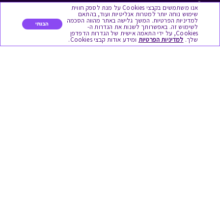
לתת מתנה
אנו משתמשים בקבצי Cookies על מנת לספק חווית
שימוש נוחה יותר למטרות אנליטיות ועוד, בהתאם
למדיניות הפרטיות. המשך גלישה באתר מהווה הסכמה
כל המתנות
הבנתי
לשימוש זה. באפשרותך לשנות את הגדרות ה-
Cookies, על ידי התאמה אישית של הגדרות הדפדפן
שלך.
למדיניות הפרטיות
ומידע אודות קבצי Cookies.
מתנות ללידה
מתנה למורה ולגננת לסוף שנה
מסעדות ובתי קפה
ארוחות בוקר
יקבים ומבשלות
צימרים ובתי מלון
בילוי בספא
מופעים והצגות
אופנה ולייף סטייל
מתנות לראש השנה
גיפט קארד