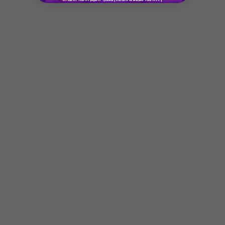
* מבוהר כי רשימת הספקים המכבדות את הגיפט
קארד עשויה להשתנות מעת לעת.
* במקרה של ירידת ספק מגיפט עם ספק יחיד,
באפשרות הלקוח לפנות לחברה ולבקש כרטיס חלופי
ממגוון כרטיסי החברה או לבקש החזר כספי בגין
Button
רכישת הגיפט עפ"י הסכום ששולם בפועל לחברה
(במקרה כזה הזיכוי יינתן אך ורק לרוכש הגיפט, ללא
קשר למחזיק הגיפט בפועל).