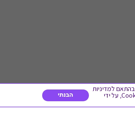
 ועוד, בהתאם למדיניות
הפרטיות. המשך גלישה באתר מהווה הסכמה לשימוש זה. באפשרותך לשנות את הגדרות ה- Cookies, על ידי
הבנתי
דברו איתנו
03-3737392