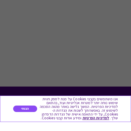
אנו משתמשים בקבצי Cookies על מנת לספק חווית
לתת מתנה
שימוש נוחה יותר למטרות אנליטיות ועוד, בהתאם
למדיניות הפרטיות. המשך גלישה באתר מהווה הסכמה
הבנתי
לשימוש זה. באפשרותך לשנות את הגדרות ה-
כל המתנות
Cookies, על ידי התאמה אישית של הגדרות הדפדפן
שלך.
למדיניות הפרטיות
ומידע אודות קבצי Cookies.
מתנות ללידה