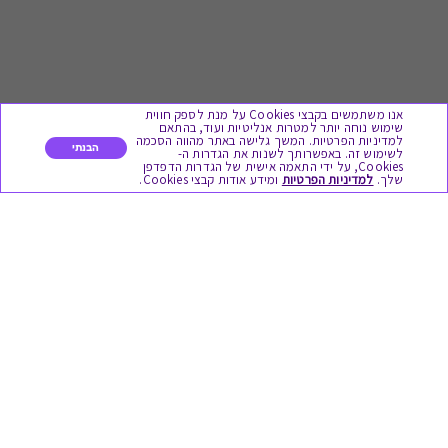
אנו משתמשים בקבצי Cookies על מנת לספק חווית
שימוש נוחה יותר למטרות אנליטיות ועוד, בהתאם
למדיניות הפרטיות. המשך גלישה באתר מהווה הסכמה
הבנתי
לשימוש זה. באפשרותך לשנות את הגדרות ה-
Cookies, על ידי התאמה אישית של הגדרות הדפדפן
לתת מתנה
שלך.
למדיניות הפרטיות
ומידע אודות קבצי Cookies.
כל המתנות
מתנות ללידה
מתנה למורה ולגננת לסוף שנה
מסעדות ובתי קפה
ארוחות בוקר
יקבים ומבשלות
צימרים ובתי מלון