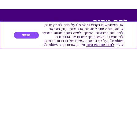
לתת מתנה
אנו משתמשים בקבצי Cookies על מנת לספק חווית
שימוש נוחה יותר למטרות אנליטיות ועוד, בהתאם
למדיניות הפרטיות. המשך גלישה באתר מהווה הסכמה
כל המתנות
הבנתי
לשימוש זה. באפשרותך לשנות את הגדרות ה-
Cookies, על ידי התאמה אישית של הגדרות הדפדפן
שלך.
למדיניות הפרטיות
ומידע אודות קבצי Cookies.
מתנות ללידה
מתנה למורה ולגננת לסוף שנה
מסעדות ובתי קפה
ארוחות בוקר
יקבים ומבשלות
צימרים ובתי מלון
בילוי בספא
מופעים והצגות
אופנה ולייף סטייל