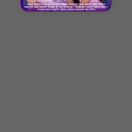
Button
הכרטיס אינו ניתן למימוש במזנוני הסינמה סיטי
חדש! ניתן לשלם באתר Swish באמצעות כרטיס/