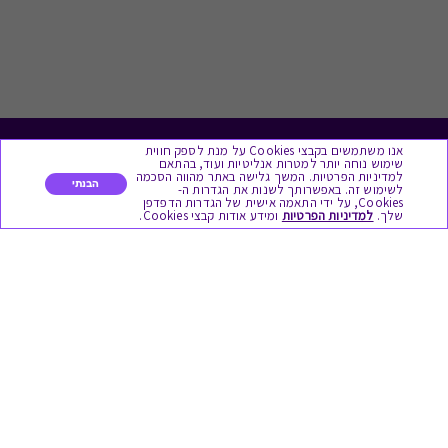
אנו משתמשים בקבצי Cookies על מנת לספק חווית
לתת מתנה
שימוש נוחה יותר למטרות אנליטיות ועוד, בהתאם
למדיניות הפרטיות. המשך גלישה באתר מהווה הסכמה
הבנתי
לשימוש זה. באפשרותך לשנות את הגדרות ה-
כל המתנות
Cookies, על ידי התאמה אישית של הגדרות הדפדפן
שלך.
למדיניות הפרטיות
ומידע אודות קבצי Cookies.
מתנות ללידה
מתנה למורה ולגננת לסוף שנה
מסעדות ובתי קפה
ארוחות בוקר
יקבים ומבשלות
צימרים ובתי מלון