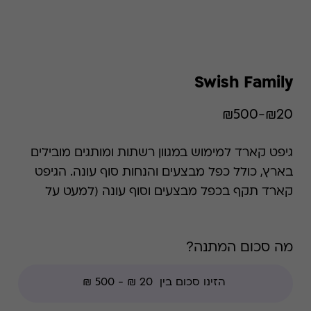
Swish Family
₪20-₪500
גיפט קארד למימוש במגוון רשתות ומותגים מובילים
בארץ, כולל כפל מבצעים והנחות סוף עונה. הגיפט
קארד תקף בכפל מבצעים וסוף עונה (למעט על
הנחות חברי מועדון ועל צבירת נקודות מועדון).
השימוש בגיפט קארד הוא רב פעמי עד סיום היתרה.
מה סכום המתנה?
ההטבה אינה ניתנת למימוש בחנויות עודפים,
בהנחות חבר מועדון ו/או צבירת נקודות מועדון ו/או
מימוש באתרי אונליין (אלא אם צויין אחרת), ובמזנוני
הסינמה סיטי.