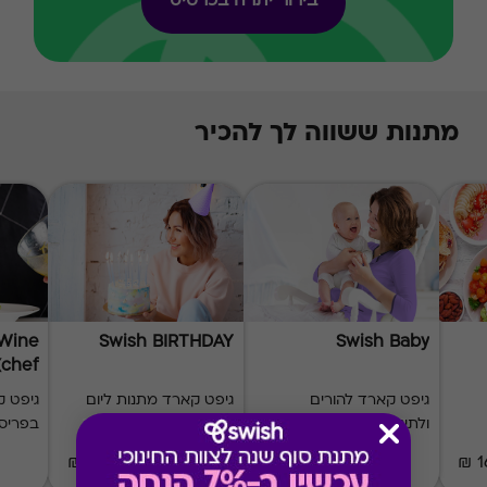
בירור יתרה בכרטיס
מתנות ששווה לך להכיר
מימוש ההטבה בכפוף לתנאים והגבלות באתר המקור
 Wine
Swish BIRTHDAY
Swish Baby
(chef)
גיפט קארד להורים
גיפט קארד מתנות ליום
גיפט 
ולתינוק
הולדת
בפריס
₪50-₪500
₪20-₪1000
1