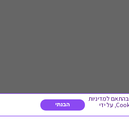
 ועוד, בהתאם למדיניות
הפרטיות. המשך גלישה באתר מהווה הסכמה לשימוש זה. באפשרותך לשנות את הגדרות ה- Cookies, על ידי
הבנתי
דברו איתנו
03-3737392