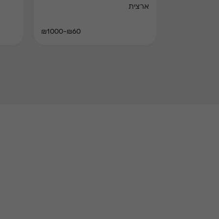
ארצית
₪60-₪1000