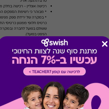
טרם ההגעה אליו.
רכישה אונליין
-
רכישה בחלק מאת
* מבוהר כי רשימת הספקים ה
* במקרה של ירידת ספק מגיפט
כרטיס חלופי ממגוון כרטיסי הח
ששולם בפועל לחברה (במקרה כז
הגיפט בפועל).
קיבלת מתנה כזו?
בירור יתרה בכרטיס