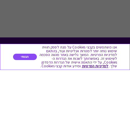
אנו משתמשים בקבצי Cookies על מנת לספק חווית
לתת מתנה
שימוש נוחה יותר למטרות אנליטיות ועוד, בהתאם
למדיניות הפרטיות. המשך גלישה באתר מהווה הסכמה
הבנתי
לשימוש זה. באפשרותך לשנות את הגדרות ה-
כל המתנות
Cookies, על ידי התאמה אישית של הגדרות הדפדפן
שלך.
למדיניות הפרטיות
ומידע אודות קבצי Cookies.
מתנות ללידה
מתנה למורה ולגננת לסוף שנה
מסעדות ובתי קפה
ארוחות בוקר
יקבים ומבשלות
צימרים ובתי מלון