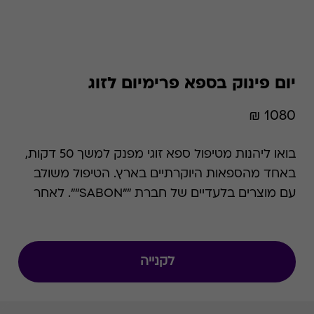
יום פינוק בספא פרימיום לזוג
1080 ₪
בואו ליהנות מטיפול ספא זוגי מפנק למשך 50 דקות,
באחד מהספאות היוקרתיים בארץ. הטיפול משולב
עם מוצרים בלעדיים של חברת ""SABON"". לאחר
מכן תוכלו להמשיך את יום הכיף במתקני הספא
והבריכות אותם מציע בית המלון הנבחר. ניתן למימוש
בכל ימי הפעילות בתיאום מראש ובכפוף לזמינות
לקנייה
המקום. תוספת בימי שישי-שבת: 50 ש""ח, תוספת
בחודשים יולי אוגוסט: 100 ש""ח.