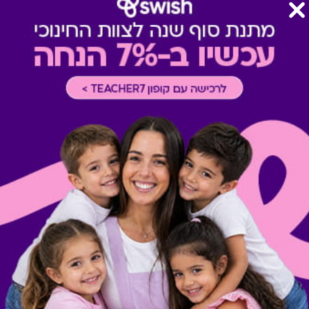
טרם ההגעה אליו.
רכישה אונליין
-
רכישה בחלק מאת
* ניתן לממש הטבה פעם אחת ב
את השובר/ קוד טרם המימוש ו/
של אי מימוש השובר לאחר התו
באחריות בית העסק בלבד.
מתנות ששווה לך להכיר