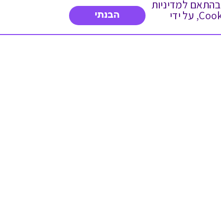
 ועוד, בהתאם למדיניות
הפרטיות. המשך גלישה באתר מהווה הסכמה לשימוש זה. באפשרותך לשנות את הגדרות ה- Cookies, על ידי
הבנתי
דברו איתנו
03-3737392
א'-ה' 9:00-17:00
פנייה לשירות לקוחות
תו תקן בינלאומי המעיד
על רמת האמינות,
המקצועיות ואיכות
השירות.