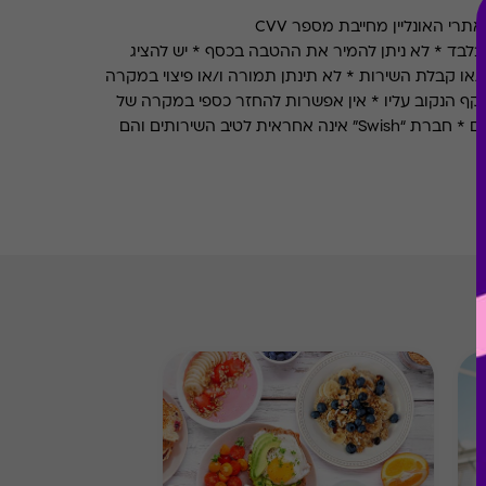
רי האונליין מחייבת מספר CVV
לבד * לא ניתן להמיר את ההטבה בכסף * יש להציג
או קבלת השירות * לא תינתן תמורה ו/או פיצוי במקרה
קף הנקוב עליו * אין אפשרות להחזר כספי במקרה של
אובדן או גניבה * אין כפל מבצעים * חברת “Swish” אינה אחראית לטיב השירותים והם