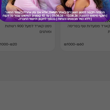
Swish Plus
Swish Dine & 
(
קארד מסעדות שף בפריסה
גיפט קארד למעל 900 רשתות
ת
ומותגים
₪20-₪1000
₪60-₪1000