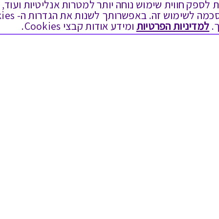
ים בקבצי Cookies על מנת לספק חווית שימוש נוחה יותר למטרות אנליטיות
.
למדיניות הפרטיות
ומידע אודות קבצי Cookies.
לתת מתנה
טוב לדעת
כל המתנות
בירור יתרה בגיפט קארד
מתנות ללידה
שאלות נפוצות
מתנה למורה ולגננת לסוף שנה
Swish בתקשורת
מסעדות ובתי קפה
שחזור קוד דיגיטלי
ארוחות בוקר
כניסה לעסקים
יקבים ומבשלות
תקנון האתר ותנאי שימוש
צימרים ובתי מלון
תקנון גיפט קארד
בילוי בספא
מדיניות פרטיות
מופעים והצגות
הקוד האתי
אופנה ולייף סטייל
הסדרי נגישות
מתנות לראש השנה
הצטרפות ספקים
גיפט קארד
מועדונים ותוכניות נאמנות