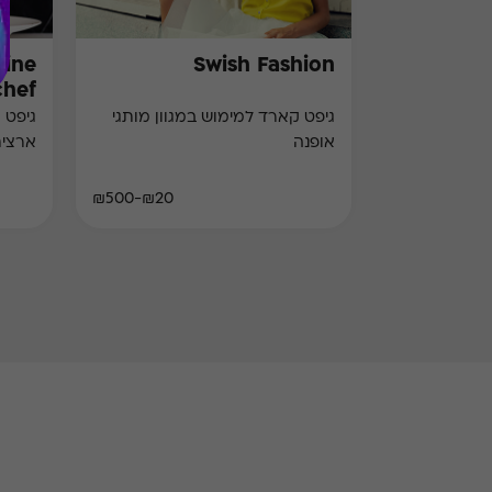
Wine
Swish Fashion
chef)
גיפט קארד למימוש במגוון מותגי
גיפט 
אופנה
ארצי
₪20-₪500