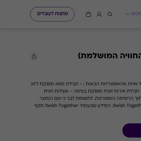
מתנות לעובדים
גיפט קארד חבילה זוגית מפנקת של אחת מהאפשרויות הבאות : - חבילת ספא מפנקת לזוג
בילת אירוח זוגית מפנקת בצימר. - פעילות זוגית
באחת מהאטרקציות המובילות מתוך הרשימה המפורטת. לתושמת לבך כי שם המוצר
השתנה מהחוויה המושלמת ל- Swish Together. המידע שבעמוד Swish Together תקף
ל התנאים ו/או המצגים ו/או רשימת הרשתות וכו'.