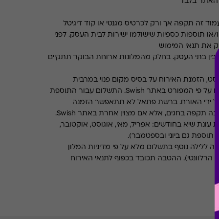
 האתר בלבד
ד זה תקפה אך ורק לכרטיס מגנטי או קוד דיגיטל
ו/או תוספות כספיות שישולמו ישירות לבית העסק. לפני
ק את תנאי המימוש
ין בתי העסק. בחלק מהמלונות ארוחת הבוקר תתקיים
גוסט, הזמנת האירוח על בסיס מקום פנוי במרבית
ם על פי המפורט
באתר
Swish
.
התשלום עבור התוספת
 על ידי האורח. ברשת פתאל לא תתאפשר הזמנה
אינה תקפה בחגים, אלא אם מצוין אחרת באתר
Swish
.
עונת שיא בחודשים: אפריל, מאי, אוגוסט, אוקטובר,
תוספת גם ביוני ובספטמבר).
נה ללילה נוסף בתשלום מלא על פי מדיניות המלון
 הרלוונטי). ההטבה תכובד בכפוף לתנאי האירוח