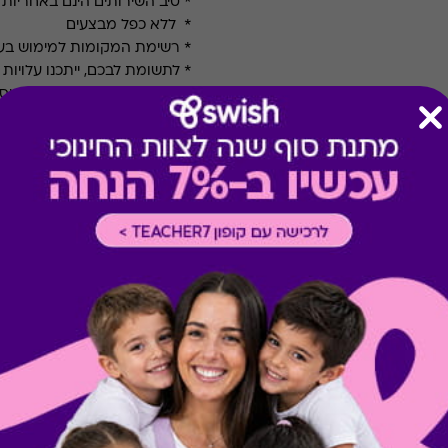
* טיב השירותים הינם באחריות
* ללא כפל מבצעים
* רשימת המקומות למימוש בעמו
* לתשומת לבכם, ייתכנו עלויות 
המימוש יש לברר מול בית העס
* הרכב ארוחת הבוקר משתנה ב
בסמוך למלון.
* בעונת השיא, חודשים יולי-או
המלונות, ותידרש תוספת תשלו
העונתית תבוצע ישירות למלון
בחודשים יוני-אוגוסט. ההטבה 
*
באזור ים המלח תידרש תוספת 
נובמבר (בחלק מהמלונות תתכן 
*
מימוש ההטבה עשויה לחייב לי
(למידע נוסף יש להתעדכן במלון
המקובלים בכל מלון.