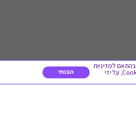
 ועוד, בהתאם למדיניות
הפרטיות. המשך גלישה באתר מהווה הסכמה לשימוש זה. באפשרותך לשנות את הגדרות ה- Cookies, על ידי
הבנתי
דברו איתנו
03-3737392
א'-ה' 9:00-17:00
פנייה לשירות לקוחות