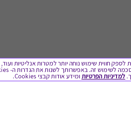
ים בקבצי Cookies על מנת לספק חווית שימוש נוחה יותר למטרות אנליטיות
.
למדיניות הפרטיות
ומידע אודות קבצי Cookies.
לתת מתנה
טוב לדעת
כל המתנות
בירור יתרה בגיפט קארד
מתנות ללידה
שאלות נפוצות
מתנה למורה ולגננת לסוף שנה
Swish בתקשורת
מסעדות ובתי קפה
שחזור קוד דיגיטלי
ארוחות בוקר
כניסה לעסקים