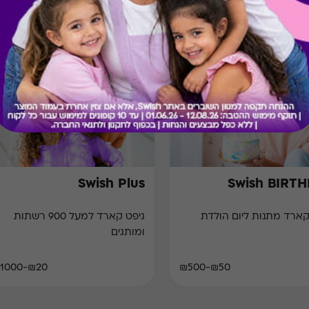
מתנות ששווה לך להכיר
Swish Plus
Swish BIRT
קארד מתנות ליום הולדת
גיפט קארד למעל 900 רשתות
ומותגים
₪20-₪1000
₪50-₪500