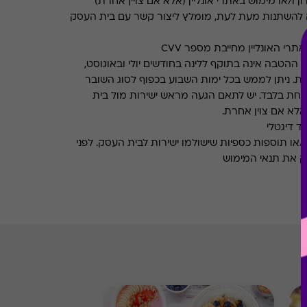
ן ו/או מימוש באתרי אונליין (אלא אם צויין אחרת)
 להשתנות מעת לעת, מומלץ ליצור קשר עם בית העסק
רי האונליין מחייבת מספר CVV
ההטבה אינה בתוקף ללינה בחודשים יולי ובאוגוסט,
רת. ניתן לממש בכל ימות השבוע בכפוף לסוג השובר
אחת בלבד. יש לתאם הגעה מראש ישירות מול בית
לא אם צוין אחרת.
ד דיגטלי
ו/או תוספות כספיות שישולמו ישירות לבית העסק. לפני
ק את תנאי המימוש