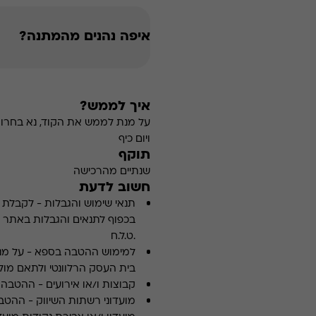
איפה נהנים מהמתנה?
איך לממש?
על מנת לממש את הקוד, נא בחרו 
ויום כיף
תוקף
שנתיים מהרכישה
חשוב לדעת
תנאי שימוש והגבלות
-
לקבלת פ
.ט.ל.ח
למימוש ההטבה בספא
-
על מנ
בית העסק הרלוונטי ולתאם מולו
קבוצות ו/או אירועים
-
ההטבה א
מועדוני רשתות השיווק
-
ההטבה