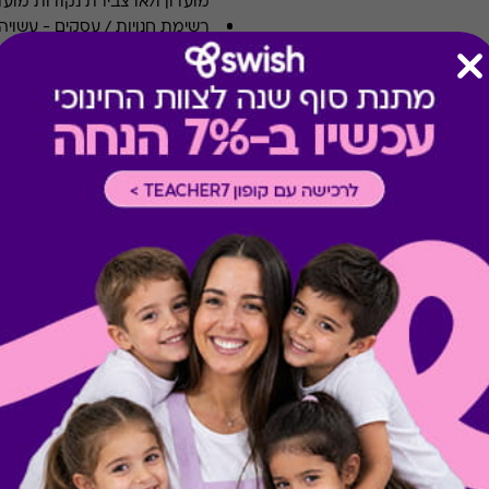
מועדון ו/או צבירת נקודות מועדו
רשימת חנויות / עסקים
-
עשויה
טרם ההגעה אליו.
רכישה אונליין
-
רכישה בחלק מאת
מימוש בצימרים ביולי ובאוגוסט
-
חגים ומועדים, אלא אם צוין אח
ותנאיו. ניתן לממש הטבה פעם 
העסק. ארוחת בוקר לא כלולה א
המוצר קיים ככרטיס מגנטי או קו
* לתשומת לבכם, ייתכנו עלויות 
המימוש יש לברר מול בית העס
מתנות ששווה לך להכיר