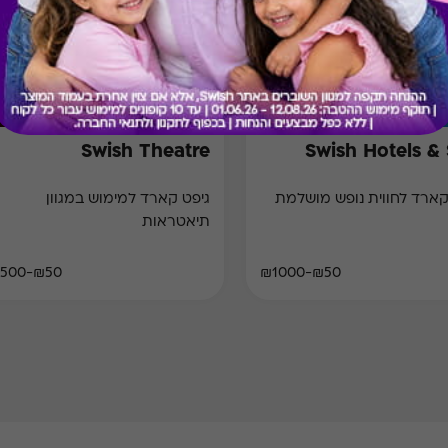
Swish Theatre
Swish Hotels &
קארד לחווית נופש מושלמת
גיפט קארד למימוש במגוון
תיאטראות
₪50-₪500
₪50-₪1000