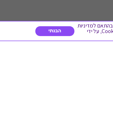
 ועוד, בהתאם למדיניות
הפרטיות. המשך גלישה באתר מהווה הסכמה לשימוש זה. באפשרותך לשנות את הגדרות ה- Cookies, על ידי
הבנתי
דברו איתנו
03-3737392
א'-ה' 9:00-17:00
פנייה לשירות לקוחות
תו תקן בינלאומי המעיד
על רמת האמינות,
המקצועיות ואיכות
השירות.