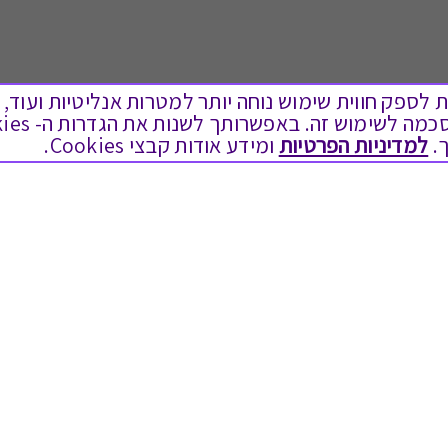
ים בקבצי Cookies על מנת לספק חווית שימוש נוחה יותר למטרות אנליטיות
.
למדיניות הפרטיות
ומידע אודות קבצי Cookies.
לתת מתנה
טוב לדעת
כל המתנות
בירור יתרה בגיפט קארד
מתנות ללידה
שאלות נפוצות
מתנה למורה ולגננת לסוף שנה
Swish בתקשורת
מסעדות ובתי קפה
שחזור קוד דיגיטלי
ארוחות בוקר
כניסה לעסקים
יקבים ומבשלות
תקנון האתר ותנאי שימוש
צימרים ובתי מלון
תקנון גיפט קארד
בילוי בספא
מדיניות פרטיות
מופעים והצגות
הקוד האתי