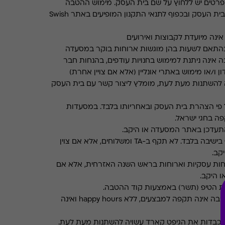
רטים יש ללחוץ על שם בית העסק. מימוש ההטבה
בכפוף לתנאים והגבלות באתר בית העסק ובכפוף לתנאי התקנון המופיעים באתר Swish
ינה מיועדת לקבוצות ואירועים
התאם לשעות בהן מוגשות ארוחות בוקר במסעדה
 אינה ניתנת למימוש בחנויות עודפים, בהנחות חבר
ן ו/או מימוש באתרי אונליין (אלא אם צויין אחרת)
 להשתנות מעת לעת, מומלץ ליצור קשר עם בית העסק
פי הצהרת בית העסק ובאחריותו בלבד. במסעדות
ה בחגי ישראל.
תעדכן באתר המסעדה או היקב.
תקף בישיבה בלבד. לא תקף ב-TA ומשלוחים, אלא אם צוין
קב.
חות עסקיות וארוחות בראש השנה האזרחית, אלא אם
ו היקב.
את הטיפ (תשר) באמצעות קוד ההטבה.
ההטבה אינה תקפה למבצעים, ללא happy hours ואינה
מכבדות את הגיפט קארד עשויה להשתנות מעת לעת.