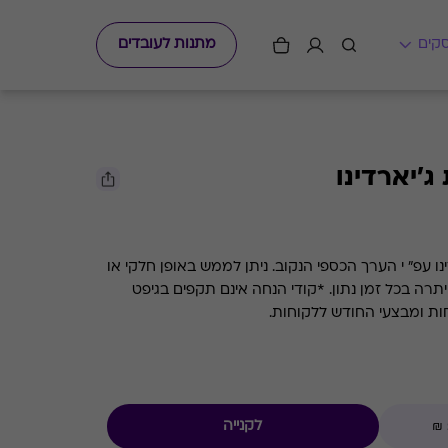
מתנות לעובדים
'יארדינו
גיפט קארד למסעדות השף ג'יארדינו עפ" י הערך הכספי הנקוב. ניתן לממש באופן חלקי או
מלא. קיימת אפשרות לבדוק את היתרה בכל זמן נתון. *קודי הנחה אינם תקפים בגיפט
חות ומבצעי החודש ללקוחות.
לקנייה