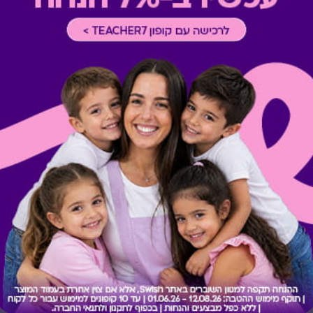
* במקרה של ירידת ספק מגיפט
כרטיס חלופי ממגוון כרטיסי הח
ששולם בפועל לחברה (במקרה כז
הגיפט בפועל).
קיבלת מתנה כזו?
בירור יתרה בכרטיס