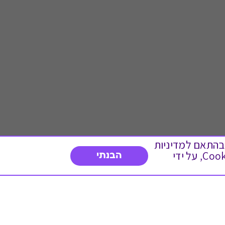
 ועוד, בהתאם למדיניות
הפרטיות. המשך גלישה באתר מהווה הסכמה לשימוש זה. באפשרותך לשנות את הגדרות ה- Cookies, על ידי
הבנתי
דברו איתנו
03-3737392
א'-ה' 9:00-17:00
פנייה לשירות לקוחות