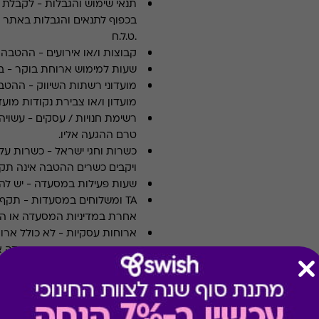
תנאי שימוש והגבלות
-
לקבלת פ
.ט.ל.ח
קבוצות ו/או אירועים
-
ההטבה א
שעות למימוש ארוחת בוקר
-
ב
מועדוני רשתות השיווק
-
ההטבה
מועדון ו/או צבירת נקודות מועדו
רשימת חנויות / עסקים
-
עשויה
טרם ההגעה אליו.
כשרות וחגי ישראל
-
כשרות על 
ויקבים כשרים ההטבה אינה תקפ
שעות פעילות במסעדה
-
יש לה
TA ומשלוחים במסעדות
-
אחרת במדיניות המסעדה או הי
ארוחות עסקיות
-
לא כולל ארו
צוין אחרת במדיניות המסעדה א
תשלום תשר
-
לא ניתן לשלם 
מבצעים במסעדות/יקבים
-
כוללת 10% הנחה לתושבי אילת
* מבוהר כי רשימת הספקים ה