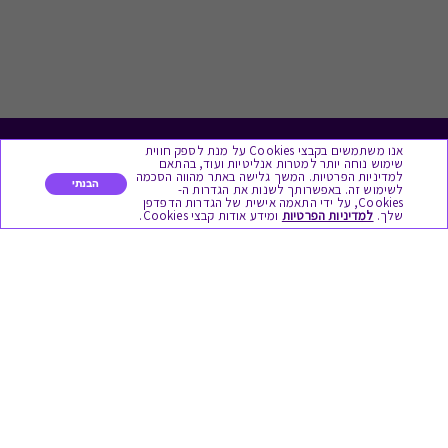
אנו משתמשים בקבצי Cookies על מנת לספק חווית
לתת מתנה
שימוש נוחה יותר למטרות אנליטיות ועוד, בהתאם
למדיניות הפרטיות. המשך גלישה באתר מהווה הסכמה
הבנתי
לשימוש זה. באפשרותך לשנות את הגדרות ה-
כל המתנות
Cookies, על ידי התאמה אישית של הגדרות הדפדפן
שלך.
למדיניות הפרטיות
ומידע אודות קבצי Cookies.
מתנות ללידה
מתנה למורה ולגננת לסוף שנה
מסעדות ובתי קפה
ארוחות בוקר
יקבים ומבשלות
צימרים ובתי מלון