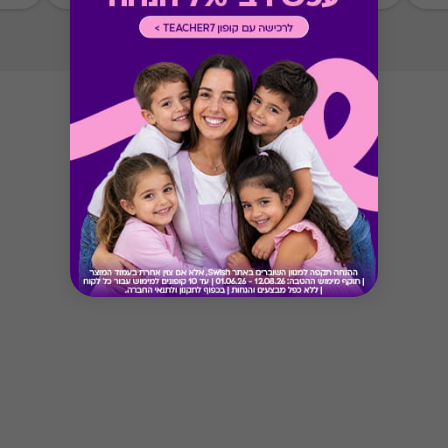
* קודי הנחה אינם תקפים בגיפט קארד זה.
* מבוהר כי רשימת הספקים המכבדות את הגיפט
קארד עשויה להשתנות מעת לעת.
* במקרה של ירידת ספק מגיפט עם ספק יחיד,
באפשרות הלקוח לפנות לחברה ולבקש כרטיס חלופי
ממגוון כרטיסי החברה או לבקש החזר כספי בגין
רכישת הגיפט עפ"י הסכום ששולם בפועל לחברה
(במקרה כזה הזיכוי יינתן אך ורק לרוכש הגיפט, ללא
קשר למחזיק הגיפט בפועל).
Button