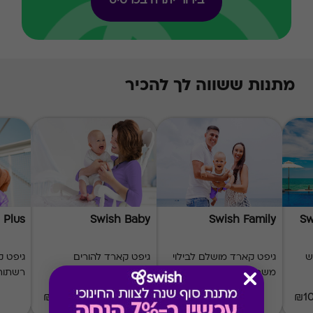
בירור יתרה בכרטיס
מתנות ששווה לך להכיר
 Plus
Swish Baby
Swish Family
Sw
ש
גיפט קארד מושלם לבילוי
גיפט קארד להורים
משפחתי
ולתינוק
רשתות 
₪20-₪1000
₪20-₪500