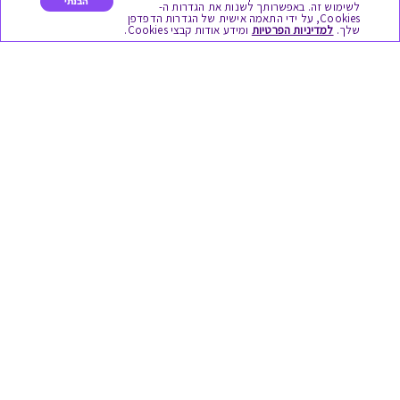
הבנתי
כל המתנות
לשימוש זה. באפשרותך לשנות את הגדרות ה-
Cookies, על ידי התאמה אישית של הגדרות הדפדפן
שלך.
למדיניות הפרטיות
ומידע אודות קבצי Cookies.
מתנות ללידה
מתנה למורה ולגננת לסוף שנה
מסעדות ובתי קפה
ארוחות בוקר
יקבים ומבשלות
צימרים ובתי מלון
בילוי בספא
מופעים והצגות
אופנה ולייף סטייל
מתנות לראש השנה
גיפט קארד