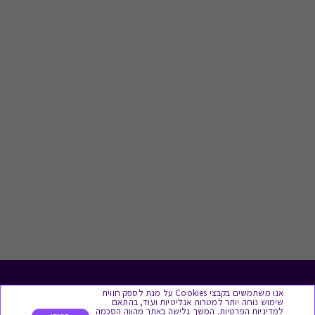
לתת מתנה
אנו משתמשים בקבצי Cookies על מנת לספק חווית
שימוש נוחה יותר למטרות אנליטיות ועוד, בהתאם
למדיניות הפרטיות. המשך גלישה באתר מהווה הסכמה