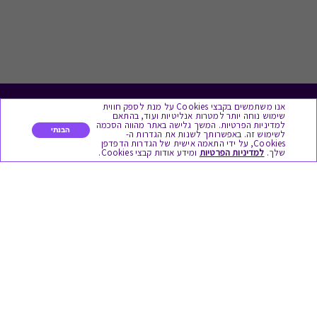
אנו משתמשים בקבצי Cookies על מנת לספק חווית
לתת מתנה
שימוש נוחה יותר למטרות אנליטיות ועוד, בהתאם
למדיניות הפרטיות. המשך גלישה באתר מהווה הסכמה
הבנתי
לשימוש זה. באפשרותך לשנות את הגדרות ה-
כל המתנות
Cookies, על ידי התאמה אישית של הגדרות הדפדפן
שלך.
למדיניות הפרטיות
ומידע אודות קבצי Cookies.
מתנות ללידה
מתנה למורה ולגננת לסוף שנה
מסעדות ובתי קפה
ארוחות בוקר
יקבים ומבשלות
צימרים ובתי מלון